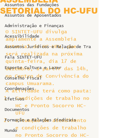
Assuntos das Fundações
SETORIAL DO HC-UFU
Assuntos de Aposentados
Administração e Finanças
O SINTET-UFU divulga 
Acessibilidade
amplamente a Assembleia 
Setorial do HC-UFU, que 
Assuntos Jurídicos e Relação de Tra
será realizada na próxima 
Fala SINTET-UFU
quinta-feira, dia 17 de 
Esporte Cultura e Lazer
dezembro, a partir das 14h, 
no Centro de Convivência do 
Conselho Fiscal
campus Umuarama.
Coordenações
A atividade terá como pauta:
Condições de trabalho no 
Efetivos
HC e Pronto Socorro HC-
Documentos
UFU
Formação e Relações Sindicais
Situação de atendimento 
e condições de trabalho 
Mundo
no Pronto Socorro do HC-