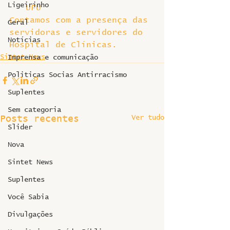
Ligeirinho
UFU
Contamos com a presença das 
Geral
servidoras e servidores do 
Notícias
Hospital de Clínicas.
Sintet News
Imprensa e comunicação
Politicas Socias Antirracismo
Suplentes
Sem categoria
Ver tudo
Posts recentes
Slider
Nova
Sintet News
Suplentes
Você Sabia
Divulgações