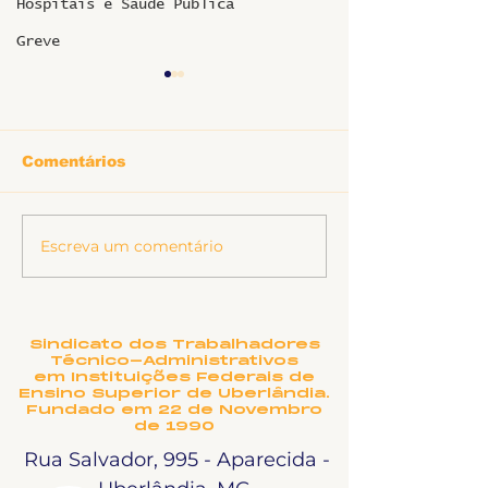
Hospitais e Saúde Pública
Greve
Comentários
Escreva um comentário
O TEATRO
Nota de pesar
MUNICIPAL DE
Marine Pereir
UBERLÂNDIA
Marques
PRECISA DE OUTRO
NOME?
Sindicato dos Trabalhadores
Técnico-Administrativos
em Instituições Federais de
Ensino Superior de Uberlândia.
Fundado em 22 de Novembro
de 1990
Rua Salvador, 995 - Aparecida -