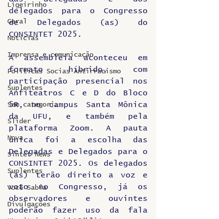
Ligeirinho
delegados para o Congresso 
Geral
de Delegados (as) do 
CONSINTET 2025.
Notícias
Imprensa e comunicação
A assembleia aconteceu em 
formato híbrido, com 
Politicas Socias Antirracismo
participação presencial nos 
Suplentes
Anfiteatros C e D do Bloco 
5R, no campus Santa Mônica 
Sem categoria
da UFU, e também pela 
Slider
plataforma Zoom. A pauta 
Nova
única foi a escolha das 
Delegadas e Delegados para o 
Sintet News
CONSINTET 2025. Os delegados 
Suplentes
(as) terão direito a voz e 
voto no Congresso, já os 
Você Sabia
observadores e ouvintes 
Divulgações
poderão fazer uso da fala 