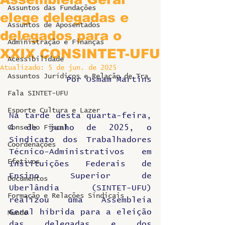
Assuntos das Fundações
elege delegadas e
Assuntos de Aposentados
delegados para o
Administração e Finanças
XXIX CONSINTET-UFU
Acessibilidade
Atualizado:
5 de jun. de 2025
Assuntos Jurídicos e Relação de Tra
Por Osmam Martins
Fala SINTET-UFU
Esporte Cultura e Lazer
Na tarde desta quarta-feira, 
4 de junho de 2025, o 
Conselho Fiscal
Sindicato dos Trabalhadores 
Coordenações
Técnico-Administrativos em 
Efetivos
Instituições Federais de 
Ensino Superior de 
Documentos
Uberlândia (SINTET-UFU) 
Formação e Relações Sindicais
realizou uma Assembleia 
Geral híbrida para a eleição 
Mundo
das delegadas e dos 