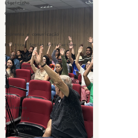
Ligeirinho
Geral
Notícias
Imprensa e comunicação
Politicas Socias Antirracismo
Suplentes
Sem categoria
Slider
Nova
Sintet News
Suplentes
Você Sabia
Divulgações