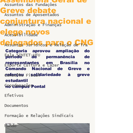
Assuntos das Fundações
Greve debate
Assuntos de Aposentados
conjuntura nacional e
Administração e Finanças
elege novos
Acessibilidade
delegados para o CNG
Assuntos Jurídicos e Relação de Tra
Categoria aprovou ampliação do 
Fala SINTET-UFU
período de permanência de 
representantes em Brasília no 
Esporte Cultura e Lazer
Comando Nacional de Greve e 
reforçou solidariedade à greve 
Conselho Fiscal
estudantil 
Coordenações
no campus Pontal
Efetivos
Documentos
Formação e Relações Sindicais
Mundo