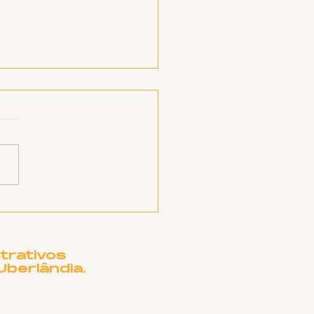
embleia de Greve |
de maio de 2026
trativos
Uberlândia.