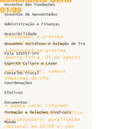
Assuntos das Fundações
01/08
Assuntos de Aposentados
Administração e Finanças
Acessibilidade
Divulgamos a próxima 
Assembleia Geral, que 
Assuntos Jurídicos e Relação de Tra
acontecerá na próxima 
Fala SINTET-UFU
quarta-feira, 01 de agosto 
Esporte Cultura e Lazer
de 2018, às 14h no 
anfiteatro 8C, campus 
Conselho Fiscal
Umuarama da UFU. 
Coordenações
Efetivos
Documentos
A pauta será: informes 
Formação e Relações Sindicais
locais e nacionais, análise 
de conjuntura, paralisação 
Mundo
nacional em 10/08 e, por 