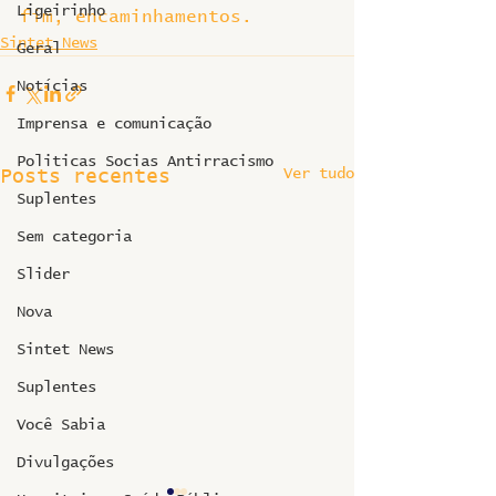
Ligeirinho
fim, encaminhamentos.
Sintet News
Geral
Notícias
Imprensa e comunicação
Politicas Socias Antirracismo
Ver tudo
Posts recentes
Suplentes
Sem categoria
Slider
Nova
Sintet News
Suplentes
Você Sabia
Divulgações