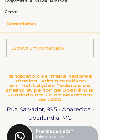
Hospitais e Saúde Pública
Greve
Comentários
Informe sobr
Escreva um comentário
Ligeirinho 541 | Julho
2026
Sindicato dos Trabalhadores
Técnico-Administrativos
em Instituições Federais de
Ensino Superior de Uberlândia.
Fundado em 22 de Novembro
de 1990
Rua Salvador, 995 - Aparecida -
Uberlândia, MG
Precisa de ajuda?
Entre em contato.