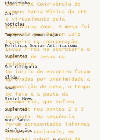
Ligeirinho
Centro de Convivência do 
campus Santa Mônica da UFU 
Geral
e virtualmente pela 
Notícias
plataforma Zoom. A mesa foi 
composta por Robson Luiz 
Imprensa e comunicação
Carneiro na coordenação, 
Politicas Socias Antirracismo
Lucas Pires na secretaria e 
Suplentes
Andreia de Jesus na 
relatoria.
Sem categoria
No início do encontro foram 
Slider
aprovadas por unanimidade a 
composição de mesa, o tempo 
Nova
de fala e a pauta da 
Sintet News
assembleia, que sofreu 
inversão nos pontos 2 e 3 
Suplentes
da pauta. Na sequência 
Você Sabia
foram apresentados informes 
Divulgações
locais e nacionais, em 
especial sobre a nota da 