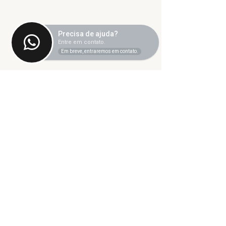
Precisa de ajuda?
Entre em contato.
Em breve, entraremos em contato.
Comentários
Escreva um comentário
SINTET-UFU dá as
O TEATRO
boas-vindas aos
MUNICIPAL D
novos TAEs e
UBERLÂNDIA
docentes da UFU
PRECISA DE