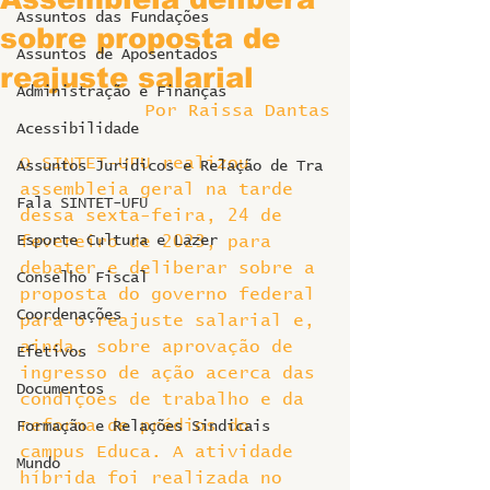
Assuntos das Fundações
sobre proposta de
Assuntos de Aposentados
reajuste salarial
Administração e Finanças
Por Raissa Dantas
Acessibilidade
O SINTET-UFU realizou 
Assuntos Jurídicos e Relação de Tra
assembleia geral na tarde 
Fala SINTET-UFU
dessa sexta-feira, 24 de 
Esporte Cultura e Lazer
fevereiro de 2023, para 
debater e deliberar sobre a 
Conselho Fiscal
proposta do governo federal 
Coordenações
para o reajuste salarial e, 
ainda, sobre aprovação de 
Efetivos
ingresso de ação acerca das 
Documentos
condições de trabalho e da 
reforma de prédios do 
Formação e Relações Sindicais
campus Educa. A atividade 
Mundo
híbrida foi realizada no 