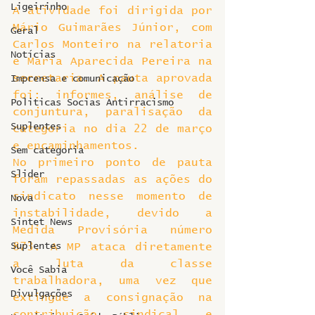
Ligeirinho
A atividade foi dirigida por 
Mário Guimarães Júnior, com 
Geral
Carlos Monteiro na relatoria 
Notícias
e Maria Aparecida Pereira na 
secretaria. A pauta aprovada 
Imprensa e comunicação
foi: informes, análise de 
Politicas Socias Antirracismo
conjuntura, paralisação da 
Suplentes
categoria no dia 22 de março 
e encaminhamentos.
Sem categoria
No primeiro ponto de pauta 
Slider
foram repassadas as ações do 
sindicato nesse momento de 
Nova
instabilidade, devido a 
Sintet News
Medida Provisória número 
Suplentes
873. A MP ataca diretamente 
a luta da classe 
Você Sabia
trabalhadora, uma vez que 
Divulgações
extingue a consignação na 
contribuição sindical e 