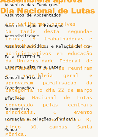
Assuntos das Fundações
Dia Nacional de Lutas
Assuntos de Aposentados
Por Guilherme Gonçalves
Administração e Finanças
Na tarde desta segunda-
Acessibilidade
feira, 18, trabalhadoras e 
trabalhadores técnico-
Assuntos Jurídicos e Relação de Tra
administrativos em educação 
Fala SINTET-UFU
da Universidade Federal de 
Esporte Cultura e Lazer
Uberlândia (UFU) se reuniram 
em assembleia geral e 
Conselho Fiscal
aprovaram paralisação da 
Coordenações
categoria no dia 22 de março 
– Dia Nacional de Lutas 
Efetivos
convocado pelas centrais 
Documentos
sindicais. O evento 
Formação e Relações Sindicais
aconteceu no anfiteatro B, 
bloco 5O, campus Santa 
Mundo
Mônica.