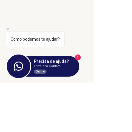
Como podemos te ajudar?
1
Precisa de ajuda?
Entre em contato.
Online
Comentários
Escreva um comentário
O TEATRO
Nota de pesar
MUNICIPAL DE
Marine Pereir
UBERLÂNDIA
Marques