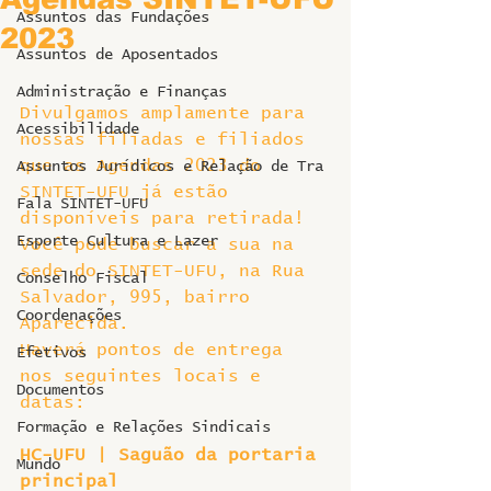
Assuntos das Fundações
2023
Assuntos de Aposentados
Administração e Finanças
Divulgamos amplamente para 
Acessibilidade
nossas filiadas e filiados 
que as Agendas 2023 do 
Assuntos Jurídicos e Relação de Tra
SINTET-UFU já estão 
Fala SINTET-UFU
disponíveis para retirada! 
Esporte Cultura e Lazer
Você pode buscar a sua na 
sede do SINTET-UFU, na Rua 
Conselho Fiscal
Salvador, 995, bairro 
Coordenações
Aparecida.
Haverá pontos de entrega 
Efetivos
nos seguintes locais e 
Documentos
datas:
Formação e Relações Sindicais
HC-UFU | Saguão da portaria 
Mundo
principal