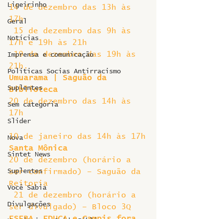
Ligeirinho
14 de dezembro das 13h às 
17h
Geral
 15 de dezembro das 9h às 
Notícias
17h e 19h às 21h
 19 de dezembro das 19h às 
Imprensa e comunicação
21h.
Politicas Socias Antirracismo
Umuarama | Saguão da 
Suplentes
Biblioteca
20 de dezembro das 14h às 
Sem categoria
17h
Slider
10 de janeiro das 14h às 17h
Nova
Santa Mônica
Sintet News
20 de dezembro (horário a 
Suplentes
ser confirmado) – Saguão da 
Reitoria
Você Sabia
 21 de dezembro (horário a 
Divulgações
ser divulgado) – Bloco 3Q
ESEBA, EDUCA e Campis fora 