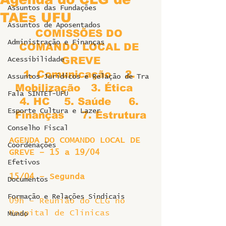
Assuntos das Fundações
TAEs UFU
Assuntos de Aposentados
COMISSÕES DO 
Administração e Finanças
COMANDO LOCAL DE 
GREVE
Acessibilidade
1. Comunicação    2. 
Assuntos Jurídicos e Relação de Tra
Mobilização   3. Ética    
Fala SINTET-UFU
4. HC    5. Saúde     6. 
Esporte Cultura e Lazer
Finanças     7. Estrutura
Conselho Fiscal
AGENDA DO COMANDO LOCAL DE 
Coordenações
GREVE – 15 a 19/04
Efetivos
15/04 – Segunda
Documentos
Formação e Relações Sindicais
09h – Reunião do CLG no 
Hospital de Clínicas
Mundo