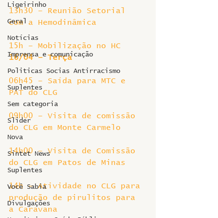
Ligeirinho
13h30 – Reunião Setorial 
Geral
com a Hemodinâmica
Notícias
15h – Mobilização no HC
Imprensa e comunicação
16/04 – Terça
Politicas Socias Antirracismo
06h45 – Saída para MTC e 
Suplentes
PAT do CLG
Sem categoria
09h00 – Visita de comissão 
Slider
do CLG em Monte Carmelo
Nova
14h00 – Visita de Comissão 
Sintet News
do CLG em Patos de Minas
Suplentes
14h – Atividade no CLG para 
Você Sabia
produção de pirulitos para 
Divulgações
a Caravana