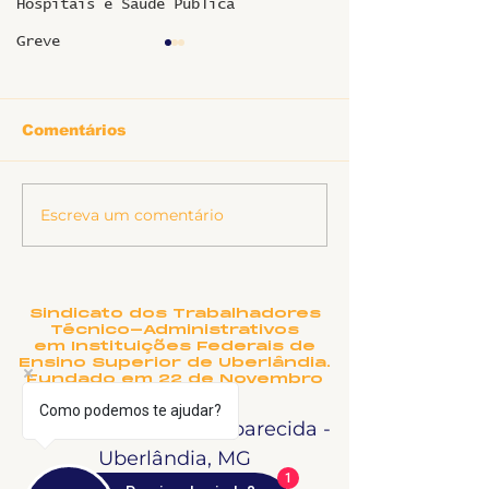
Hospitais e Saúde Pública
Greve
Comentários
Escreva um comentário
SINTET-UFU dá as
O TEATRO
boas-vindas aos
MUNICIPAL D
novos TAEs e
UBERLÂNDIA
docentes da UFU
PRECISA DE
NOME?
Sindicato dos Trabalhadores
Técnico-Administrativos
em Instituições Federais de
Ensino Superior de Uberlândia.
Fundado em 22 de Novembro
de 1990
Como podemos te ajudar?
Rua Salvador, 995 - Aparecida -
Uberlândia, MG
1