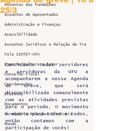
Assuntos das Fundações
25/3
Assuntos de Aposentados
Administração e Finanças
Acessibilidade
Assuntos Jurídicos e Relação de Tra
Fala SINTET-UFU
Esporte Cultura e Lazer
Convidamos todos servidores 
e servidoras da UFU a 
Conselho Fiscal
acompanharem a nossa Agenda 
Coordenações
de Greve, que será 
disponibilizada semanalmente 
Efetivos
com as atividades previstas 
Documentos
para o período. O movimento 
é aberto para todas e todos, 
Formação e Relações Sindicais
então contamos com a 
Mundo
participação de vocês!