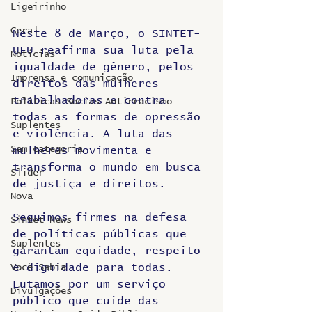
Ligeirinho
Geral
Neste 8 de Março, o SINTET-
UFU reafirma sua luta pela 
Notícias
igualdade de gênero, pelos 
Imprensa e comunicação
direitos das mulheres 
trabalhadoras e contra 
Politicas Socias Antirracismo
todas as formas de opressão 
Suplentes
e violência. A luta das 
Sem categoria
mulheres movimenta e 
transforma o mundo em busca 
Slider
de justiça e direitos. 
Nova
Seguimos firmes na defesa 
Sintet News
de políticas públicas que 
Suplentes
garantam equidade, respeito 
e dignidade para todas. 
Você Sabia
Lutamos por um serviço 
Divulgações
público que cuide das 