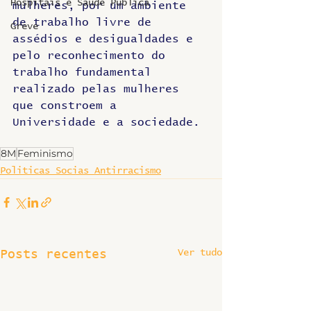
Hospitais e Saúde Pública
mulheres, por um ambiente 
de trabalho livre de 
Greve
assédios e desigualdades e 
pelo reconhecimento do 
trabalho fundamental 
realizado pelas mulheres 
que constroem a 
Universidade e a sociedade.
8M
Feminismo
Politicas Socias Antirracismo
Ver tudo
Posts recentes