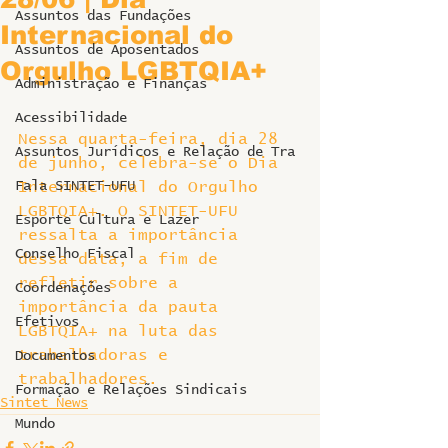
Assuntos das Fundações
Internacional do
Assuntos de Aposentados
Orgulho LGBTQIA+
Administração e Finanças
Acessibilidade
Nessa quarta-feira, dia 28 
Assuntos Jurídicos e Relação de Tra
de junho, celebra-se o Dia 
Fala SINTET-UFU
Internacional do Orgulho 
LGBTQIA+. O SINTET-UFU 
Esporte Cultura e Lazer
ressalta a importância 
Conselho Fiscal
dessa data, a fim de 
refletir sobre a 
Coordenações
importância da pauta 
Efetivos
LGBTQIA+ na luta das 
trabalhadoras e 
Documentos
trabalhadores.
Formação e Relações Sindicais
Sintet News
Mundo