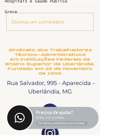
Hospitais e Saúde Pública
Greve
Escreva um comentário
SINTET-UFU promove
Ligeirinho 54
atividade "Prevenção
2026
e enfrentamento ao
assédio e
discriminação na
Sindicato dos Trabalhadores
UFU: uma política
Técnico-Administrativos
pela construção de
em Instituições Federais de
Ensino Superior de Uberlândia.
ambientes seguros,
Fundado em 22 de Novembro
respeitosos e
de 1990
inclusivos"
Rua Salvador, 995 - Aparecida -
Uberlândia, MG
Precisa de ajuda?
Entre em contato.
Em breve, entraremos em contato.