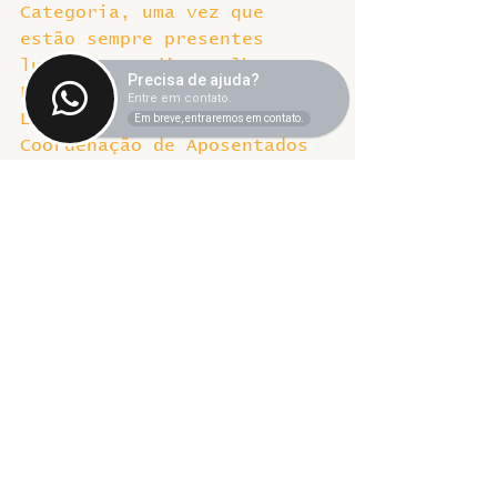
Categoria, uma vez que 
estão sempre presentes 
lutando por dias melhores.
Precisa de ajuda?
PARABÉNS A TODAS E TODOS! A 
Entre em contato.
LUTA CONTINUA!!!
Em breve, entraremos em contato.
Coordenação de Aposentados 
e Assuntos de Aposentadoria
Sintet News
Ver tudo
Posts recentes