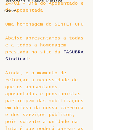
Hospitais e Saúde Pública
24/01 – Dia do Aposentado e 
da Aposentada
Greve
Uma homenagem do SINTET-UFU
Abaixo apresentamos a todas 
e a todos a homenagem 
prestada no site da 
FASUBRA 
Sindical
:
Ainda, é o momento de 
reforçar a necessidade de 
que os aposentados, 
aposentadas e pensionistas 
participem das mobilizações 
em defesa da nossa carreira 
e dos serviços públicos, 
pois somente a unidade na 
luta é que poderá barrar as 