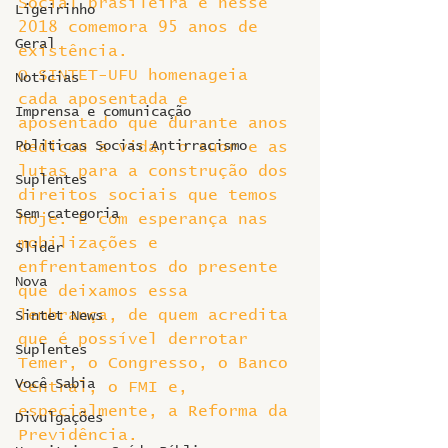
Social brasileira e nesse 
Ligeirinho
2018 comemora 95 anos de 
Geral
existência.
O SINTET-UFU homenageia 
Notícias
cada aposentada e 
Imprensa e comunicação
aposentado que durante anos 
Politicas Socias Antirracismo
dedicou a vida, o suor e as 
lutas para a construção dos 
Suplentes
direitos sociais que temos 
Sem categoria
hoje. É com esperança nas 
mobilizações e 
Slider
enfrentamentos do presente 
Nova
que deixamos essa 
lembrança, de quem acredita 
Sintet News
que é possível derrotar 
Suplentes
Temer, o Congresso, o Banco 
Você Sabia
Central, o FMI e, 
especialmente, a Reforma da 
Divulgações
Previdência.