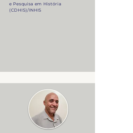
e Pesquisa em História
(CDHIS)/INHIS