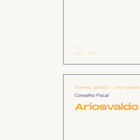
Geral
Notícias
Impren
Sem categoria
Slider
Hospitais e Saúde Pública
11 de mar. de 2020
0 min de leitu
Conselho Fiscal
Ariosvaldo