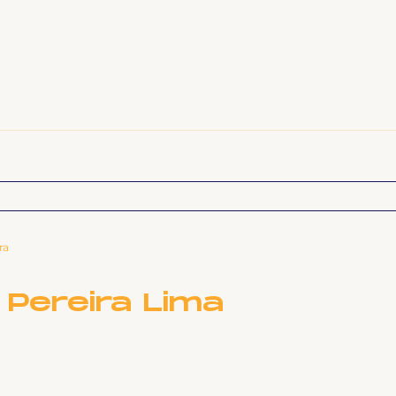
sa e comunicação
Politicas Socias Antirracismo
Suple
Nova
Sintet News
Suplentes
Você Sabia
Div
Greve
ra
 Pereira Lima