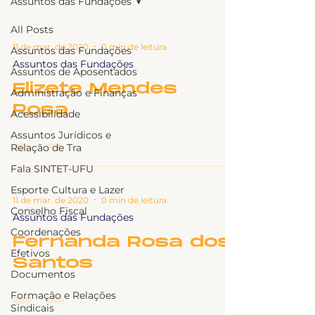
Assuntos das Fundações
All Posts
11 de mar. de 2020
0 min de leitura
Assuntos das Fundações
Assuntos das Fundações
Assuntos de Aposentados
Elizete Mendes
Administração e Finanças
Rosa
Acessibilidade
Assuntos Jurídicos e
Relação de Tra
Fala SINTET-UFU
Esporte Cultura e Lazer
11 de mar. de 2020
0 min de leitura
Conselho Fiscal
Assuntos das Fundações
Coordenações
Fernanda Rosa dos
Efetivos
Santos
Documentos
Formação e Relações
Sindicais