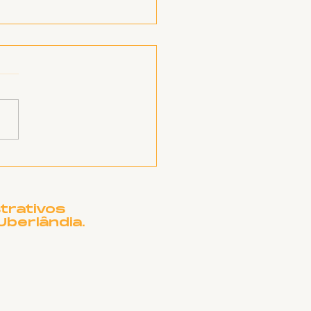
orme sobre RSC
trativos
Uberlândia.