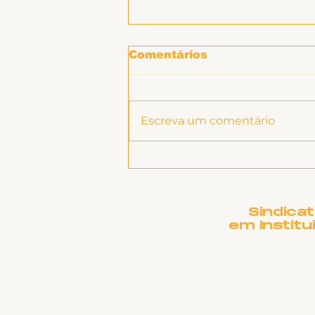
Comentários
Escreva um comentário
SINTET-UFU promove
atividade "Prevenção e
enfrentamento ao
assédio e discriminação
Sindica
na UFU: uma política
em Institu
pela construção de
ambientes seguros,
respeitosos e
inclusivos"