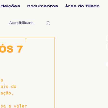
Eleições
Documentos
Área do filiado
Acessibilidade
selho Fiscal
ÓS 7
Ligeirinho
va 
ntes
rais do 
tação, 
ulgações
ssa a valer 