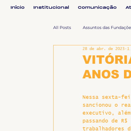
Início
Institucional
Comunicação
A
All Posts
Assuntos das Fundaçõe
28 de abr. de 2023
1
Assuntos Jurídicos e Relação de
VITÓRI
ANOS D
Coordenações
Efetivos
Nessa sexta-fei
Geral
Notícias
Impren
sancionou o rea
executivo, além
Sem categoria
Slider
passando de R$ 
trabalhadores d