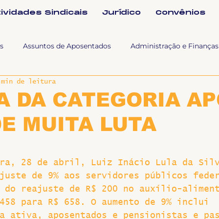
tividades Sindicais
Jurídico
Convênios
s
Assuntos de Aposentados
Administração e Finanças
 min de leitura
 Tra
Fala SINTET-UFU
Esporte Cultura e Lazer
Con
A DA CATEGORIA AP
E MUITA LUTA
Documentos
Formação e Relações Sindicais
Mundo
ra, 28 de abril, Luiz Inácio Lula da Sil
sa e comunicação
Politicas Socias Antirracismo
Suple
juste de 9% aos servidores públicos fede
 do reajuste de R$ 200 no auxílio-alimen
Nova
Sintet News
Suplentes
Você Sabia
Div
458 para R$ 658. O aumento de 9% inclui 
a ativa, aposentados e pensionistas e pa