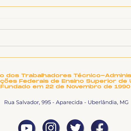
SINTET-UFU dá as boas-
O T
vindas aos novos TAEs
DE 
e docentes da UFU
PRE
NO
to dos Trabalhadores Técnico-Adminis
ições Federais de Ensino Superior de 
Fundado em 22 de Novembro de 1990
Rua Salvador, 995 - Aparecida - Uberlândia, MG