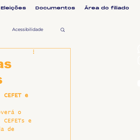
Eleições
Documentos
Área do filiado
Acessibilidade
selho Fiscal
as
s
Ligeirinho
, CEFET e 
ntes
overá o 
, CEFETs e 
ulgações
da de 