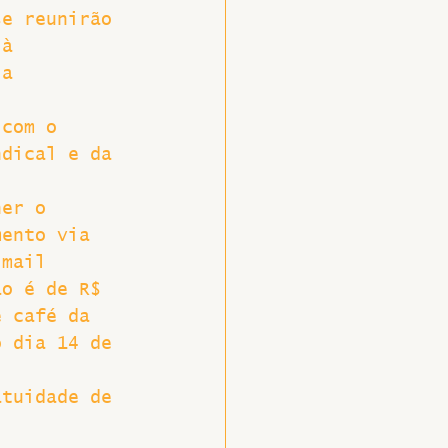
se reunirão 
 à 
 a 
 com o 
ndical e da 
her o 
mento via 
-mail 
ão é de R$ 
e café da 
o dia 14 de 
atuidade de 