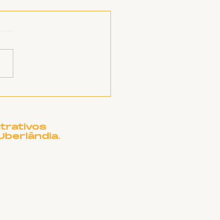
EATRO MUNICIPAL
UBERLÂNDIA
CISA DE OUTRO
ME?
trativos
Uberlândia.