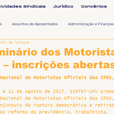
tividades Sindicais
Jurídico
Convênios
s
Assuntos de Aposentados
Administração e Finanças
 min de leitura
 Tra
Fala SINTET-UFU
Esporte Cultura e Lazer
Con
minário dos Motorist
s – inscrições aberta
Documentos
Formação e Relações Sindicais
Mundo
Nacional de Motoristas Oficiais das IFES
sa e comunicação
Politicas Socias Antirracismo
Suple
 e 11 de agosto de 2017, SINTET-UFU prom
Nacional de Motoristas Oficiais das IFES
Nova
Sintet News
Suplentes
Você Sabia
Div
njuntura de ruptura democrática e retira
as reforma da previdência, trabalhista, 