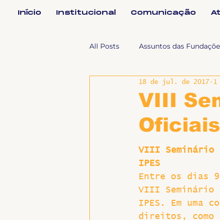
Início
Institucional
Comunicação
A
All Posts
Assuntos das Fundaçõe
18 de jul. de 2017
1
Assuntos Jurídicos e Relação de
VIII Se
Oficiai
Coordenações
Efetivos
VIII Seminário 
IPES
Geral
Notícias
Impren
Entre os dias 9
VIII Seminário 
Sem categoria
Slider
IPES. Em uma co
direitos, como 