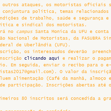
 outros ataques, os motoristas oficiais 
Greve
 conjuntura política, temas relacionados
ndições de trabalho, saúde e segurança e
ítica e sindical dos motoristas.
rá no 
campus 
Santa Monica da UFU e conta
ão Nacional de Motoristas, da FASUBRA Si
deral de Uberlândia (UFU).
scrição, os interessados deverão  preenc
nscrição 
clicando aqui
 e realizar o paga
io. Em seguida, enviar o recibo para o e
istas2017@gmail.com). O valor da inscriç
luem alimentação (Café da manhã, almoço 
de participação. Inscrições abertas até 
imeiros 80 inscritos será concedida a gr