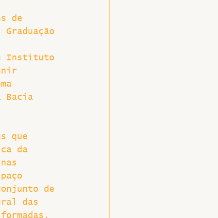
ês de 
s Graduação 
, 
e Instituto 
unir 
ema 
a Bacia 
 
es que 
ica da 
 nas 
spaço 
conjunto de 
ural das 
sformadas, 