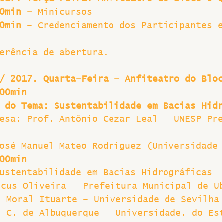
0min – 
Minicursos
0min 
– Credenciamento dos Participantes 
erência de abertura.
/ 2017. Quarta–Feira – Anfiteatro do Blo
00min
 do Tema: Sustentabilidade em Bacias Hid
esa: Prof. Antônio Cezar Leal – UNESP Pr
osé Manuel Mateo Rodriguez (Universidade
00min
ustentabilidade em Bacias Hidrográficas
ícus Oliveira – Prefeitura Municipal de U
l Moral Ituarte – Universidade de Sevilha
o C. de Albuquerque – Universidade. do Es