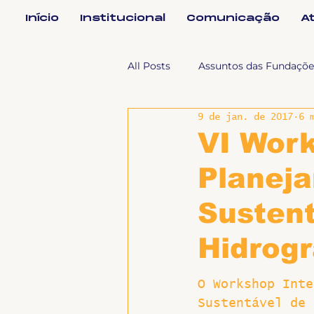
Início
Institucional
Comunicação
A
All Posts
Assuntos das Fundaçõe
9 de jan. de 2017
6 
Assuntos Jurídicos e Relação de
VI Work
Planej
Coordenações
Efetivos
Susten
Geral
Notícias
Impren
Hidrogr
O Workshop Inte
Sem categoria
Slider
Sustentável de 