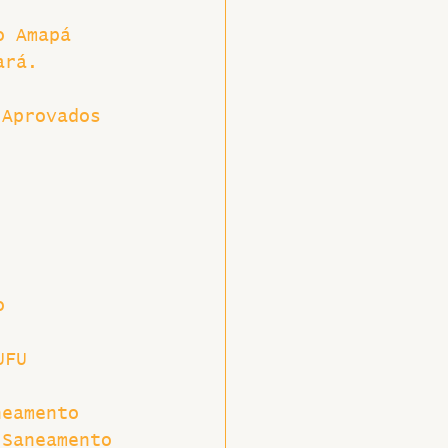
o Amapá
ará.
 Aprovados
o
UFU
neamento 
 Saneamento 