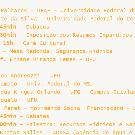
 Palhares – UFAP – Universidade Federal d
nte da Silva – Universidade Federal do Ce
45min
 – Debates
30min – 
Exposição dos Resumos Expandidos
 15h
 – Café Cultural
 – 
Mesa Redonda: Segurança Hídrica
f. Ernane Miranda Lemes – UFU
los Andreozzi – UFU
kamoto – Univ. Federal do MS.
ique Kingma Orlando – UFG – Campus Catalã
lqueto – UFU
o Peret – Movimento Social Franciscano – 
45min
 – Debates
00min – 
Palestra: Recursos Hídricos e Sa
Bretas Salles – ADASA (Agência de Água e