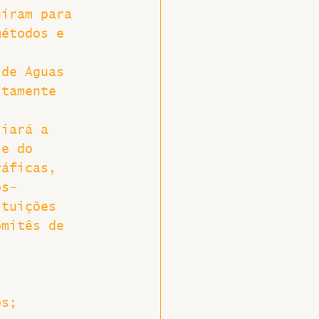
uíram para 
métodos e 
 de Águas 
stamente 
liará a 
 e do 
ráficas, 
ós–
ituições 
omitês de 
os;