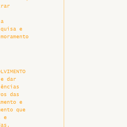
trar 
 a 
squisa e 
imoramento 
OLVIMENTO 
 e dar 
iências 
ros das 
amento e 
mento que 
s e 
das.