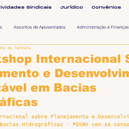
tividades Sindicais
Jurídico
Convênios
s
Assuntos de Aposentados
Administração e Finanças
min de leitura
 Tra
Fala SINTET-UFU
Esporte Cultura e Lazer
Con
shop Internacional 
amento e Desenvolvi
Documentos
Formação e Relações Sindicais
Mundo
tável em Bacias
sa e comunicação
Politicas Socias Antirracismo
Suple
áficas
rnacional sobre Planejamento e Desenvolv
Nova
Sintet News
Suplentes
Você Sabia
Div
Bacias Hidrográficas – PDSBH vem se cons