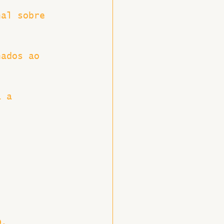
nal sobre 
nados ao 
a a 
Q.