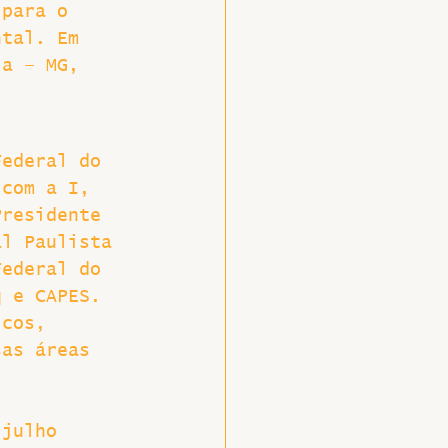
 para o 
ntal. Em 
ia – MG, 
Federal do 
 com a I, 
Presidente 
al Paulista 
Federal do 
q e CAPES. 
icos, 
sas áreas 
 julho 