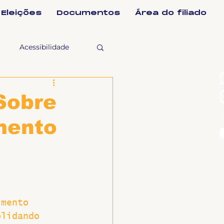
Eleições
Documentos
Área do filiado
Acessibilidade
selho Fiscal
Sobre
mento
Ligeirinho
ntes
imento 
ulgações
olidando 