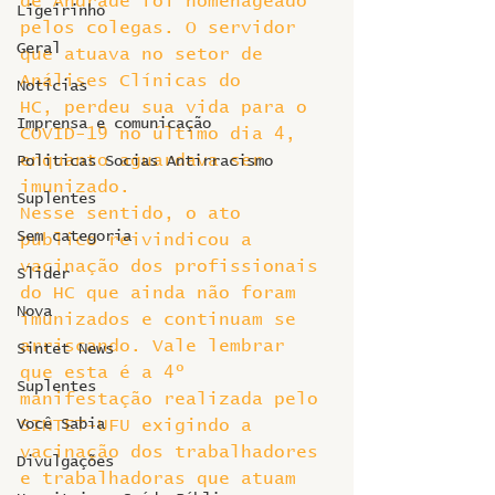
de Andrade foi homenageado 
Ligeirinho
pelos colegas. O servidor 
Geral
que atuava no setor de 
Análises Clínicas do 
Notícias
HC, perdeu sua vida para o 
Imprensa e comunicação
COVID-19 no último dia 4, 
enquanto aguardava ser 
Politicas Socias Antirracismo
imunizado.
Suplentes
Nesse sentido, o ato 
Sem categoria
público reivindicou a 
vacinação dos profissionais 
Slider
do HC que ainda não foram 
Nova
imunizados e continuam se 
arriscando. Vale lembrar 
Sintet News
que esta é a 4º 
Suplentes
manifestação realizada pelo 
Você Sabia
SINTET-UFU exigindo a 
vacinação dos trabalhadores 
Divulgações
e trabalhadoras que atuam 