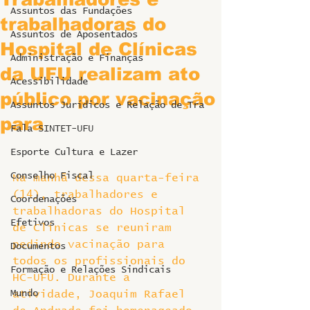
Assuntos das Fundações
trabalhadoras do
Assuntos de Aposentados
Hospital de Clínicas
Administração e Finanças
da UFU realizam ato
Acessibilidade
público por vacinação
Assuntos Jurídicos e Relação de Tra
para
Fala SINTET-UFU
Esporte Cultura e Lazer
Conselho Fiscal
Na manhã dessa quarta-feira 
(14), trabalhadores e 
Coordenações
trabalhadoras do Hospital 
Efetivos
de Clínicas se reuniram 
pedindo vacinação para 
Documentos
todos os profissionais do 
Formação e Relações Sindicais
HC-UFU. Durante a 
Mundo
atividade, Joaquim Rafael 