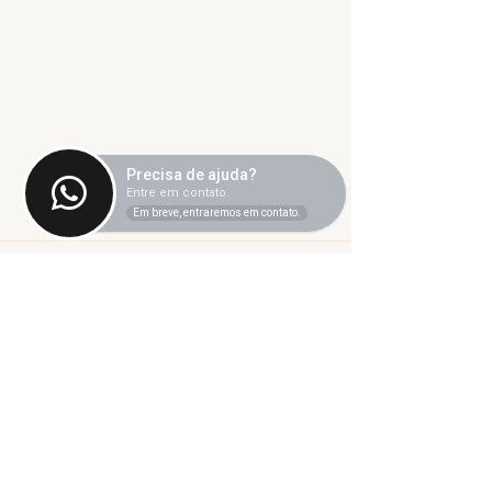
Precisa de ajuda?
Entre em contato.
Em breve, entraremos em contato.
Comentários
Informe sobr
Escreva um comentário
Ligeirinho 541 | Julho
2026
Sindicato dos Trabalhadores
Técnico-Administrativos
em Instituições Federais de