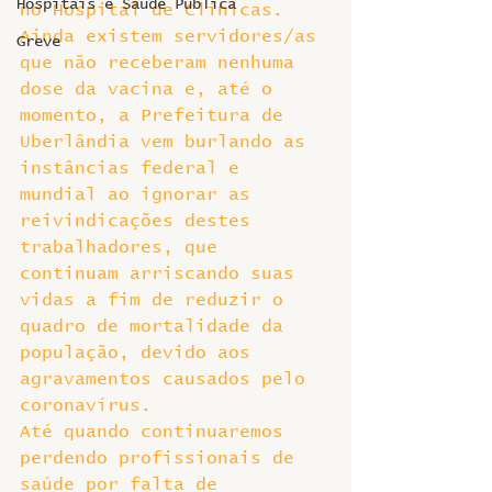
Hospitais e Saúde Pública
no Hospital de Clínicas. 
Ainda existem servidores/as 
Greve
que não receberam nenhuma 
dose da vacina e, até o 
momento, a Prefeitura de 
Uberlândia vem burlando as 
instâncias federal e 
mundial ao ignorar as 
reivindicações destes 
trabalhadores, que 
continuam arriscando suas 
vidas a fim de reduzir o 
quadro de mortalidade da 
população, devido aos 
agravamentos causados pelo 
coronavírus.
Até quando continuaremos 
perdendo profissionais de 
saúde por falta de 