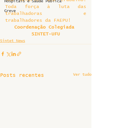
Hospitais e Saúde Pública
Toda força à luta das 
Greve
trabalhadoras e 
trabalhadores da FAEPU!
Coordenação Colegiada 
SINTET-UFU
Sintet News
Ver tudo
Posts recentes