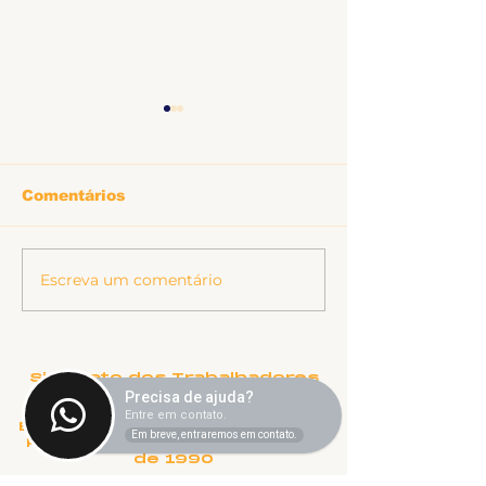
Comentários
Informe sobr
Escreva um comentário
Ligeirinho 541 | Julho
2026
Sindicato dos Trabalhadores
Técnico-Administrativos
Precisa de ajuda?
em Instituições Federais de
Entre em contato.
Ensino Superior de Uberlândia.
Em breve, entraremos em contato.
Fundado em 22 de Novembro
de 1990