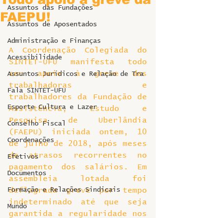
Assuntos das Fundações
FAEPU!
Assuntos de Aposentados
Administração e Finanças
A Coordenação Colegiada do 
Acessibilidade
SINTET-UFU manifesta todo 
seu apoio à greve das 
Assuntos Jurídicos e Relação de Tra
trabalhadoras e 
Fala SINTET-UFU
trabalhadores da Fundação de 
Esporte Cultura e Lazer
Assistência, Estudo e 
Pesquisa de Uberlândia 
Conselho Fiscal
(FAEPU) iniciada ontem, 10 
Coordenações
de julho de 2018, após meses 
de atrasos recorrentes no 
Efetivos
pagamento dos salários. Em 
Documentos
assembleia lotada foi 
Formação e Relações Sindicais
deflagrada greve por tempo 
indeterminado até que seja 
Mundo
garantida a regularidade nos 