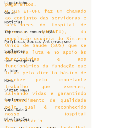
Ligeirinho
pagamentos.
O SINTET-UFU faz um chamado 
Geral
ao conjunto das servidoras e 
Notícias
servidores do Hospital de 
Clínicas (HC-UFU), da 
Imprensa e comunicação
população usuária do Sistema 
Politicas Socias Antirracismo
Único de Saúde (SUS) que se 
Suplentes
somem na luta e no apoio às 
funcionárias e aos 
Sem categoria
funcionários da fundação que 
Slider
lutam pelo direito básico de 
receber pelo importante 
Nova
trabalho que exercem, 
Sintet News
salvando vidas e garantindo 
Suplentes
o atendimento de qualidade 
pelo qual é reconhecido 
Você Sabia
nosso Hospital 
Divulgações
Universitário.
Sem salário, sem trabalho! 