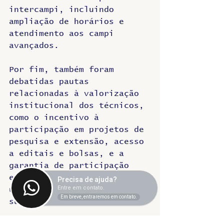
intercampi, incluindo 
ampliação de horários e 
atendimento aos campi 
avançados.
Por fim, também foram 
debatidas pautas 
relacionadas à valorização 
institucional dos técnicos, 
como o incentivo à 
participação em projetos de 
pesquisa e extensão, acesso 
a editais e bolsas, e a 
garantia de participação 
efetiva nos conselhos das 
Precisa de ajuda?
Entre em contato.
unidades e instâncias 
Em breve, entraremos em contato.
superiores da universidade.