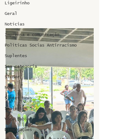
Ligeirinho
Geral
Notícias
Imprensa e comunicação
Politicas Socias Antirracismo
Suplentes
Sem categoria
Slider
Nova
Sintet News
Suplentes
Você Sabia
Divulgações