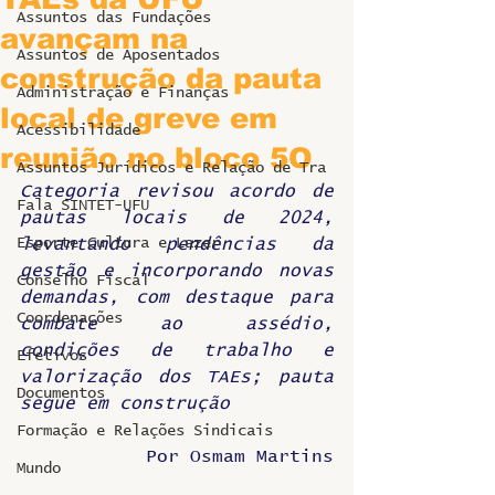
Assuntos das Fundações
avançam na
Assuntos de Aposentados
construção da pauta
Administração e Finanças
local de greve em
Acessibilidade
reunião no bloco 5O
Assuntos Jurídicos e Relação de Tra
Categoria revisou acordo de 
Fala SINTET-UFU
pautas locais de 2024, 
Esporte Cultura e Lazer
levantando pendências da 
gestão e incorporando novas 
Conselho Fiscal
demandas, com destaque para 
Coordenações
combate ao assédio, 
condições de trabalho e 
Efetivos
valorização dos TAEs; pauta 
Documentos
segue em construção
Formação e Relações Sindicais
Por Osmam Martins
Mundo