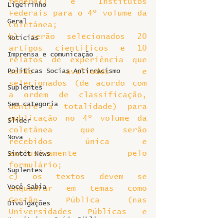
federal) e Institutos 
Ligeirinho
Federais para o 4º volume da 
Geral
Coletânea;
b) serão selecionados 20 
Notícias
artigos científicos e 10 
Imprensa e comunicação
relatos de experiência que 
Politicas Socias Antirracismo
serão avaliados e 
selecionados (de acordo com 
Suplentes
a ordem de classificação, 
Sem categoria
dentre a totalidade) para 
publicação no 4º volume da 
Slider
coletânea que serão 
Nova
recebidos única e 
exclusivamente pelo 
Sintet News
formulário;
Suplentes
c) os textos devem se 
Você Sabia
enquadrar em temas como 
Gestão Pública (nas 
Divulgações
Universidades Públicas e 