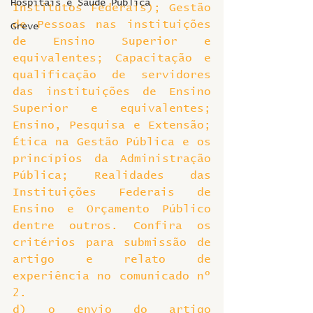
Hospitais e Saúde Pública
Institutos Federais); Gestão 
de Pessoas nas instituições 
Greve
de Ensino Superior e 
equivalentes; Capacitação e 
qualificação de servidores 
das instituições de Ensino 
Superior e equivalentes; 
Ensino, Pesquisa e Extensão; 
Ética na Gestão Pública e os 
princípios da Administração 
Pública; Realidades das 
Instituições Federais de 
Ensino e Orçamento Público 
dentre outros. Confira os 
critérios para submissão de 
artigo e relato de 
experiência no comunicado nº 
2.
d) o envio do artigo 