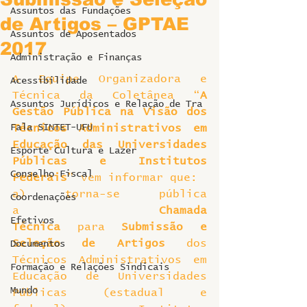
Assuntos das Fundações
de Artigos – GPTAE
Assuntos de Aposentados
2017
Administração e Finanças
A Equipe Organizadora e 
Acessibilidade
Técnica da Coletânea “
A 
Assuntos Jurídicos e Relação de Tra
Gestão Pública na Visão dos 
Fala SINTET-UFU
Técnicos Administrativos em 
Educação das Universidades 
Esporte Cultura e Lazer
Públicas e Institutos 
Conselho Fiscal
Federais
” vem informar que:
a) torna-se pública 
Coordenações
a 
Chamada 
Efetivos
Técnica 
para 
Submissão e 
Seleção de Artigos
 dos 
Documentos
Técnicos Administrativos em 
Formação e Relações Sindicais
Educação de Universidades 
Mundo
Públicas (estadual e 