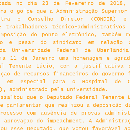
izada no dia 23 de Fevereiro de 2018, 
ra o golpe que a Administração Superior 
Greve
ntra o Conselho Diretor (CONDIR) e 
e trabalhadores técnico-administrativos 
mposição do ponto eletrônico, também re
nto e pesar do sindicato em relação 
 da Universidade Federal de Uberlândia
ia 11 de Janeiro uma homenagem e agrade
al Tenente Lúcio, com a justificativa q
ção de recursos financeiros do governo f
, em especial para o Hospital de Cl
), administrado pela universidade.
ssaltou que o Deputado Federal Tenente L
e parlamentar que realizou a deposição da
rocesso com ausência de provas administ
 aprovação do impeachment. A Administraç
ou esse Deputado, que votou favorável ao