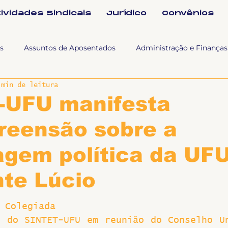
tividades Sindicais
Jurídico
Convênios
s
Assuntos de Aposentados
Administração e Finanças
 min de leitura
 Tra
Fala SINTET-UFU
Esporte Cultura e Lazer
Con
-UFU manifesta
reensão sobre a
Documentos
Formação e Relações Sindicais
Mundo
gem política da UFU
sa e comunicação
Politicas Socias Antirracismo
Suple
te Lúcio
 Colegiada
Nova
Sintet News
Suplentes
Você Sabia
Div
 do SINTET-UFU em reunião do Conselho Un