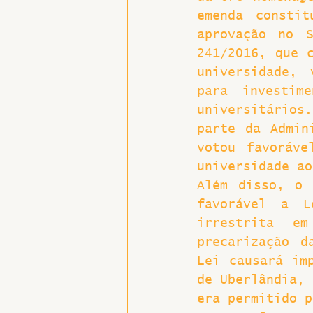
emenda constit
aprovação no S
241/2016, que c
universidade, 
para investim
universitários.
parte da Admin
votou favoráve
universidade ao
Além disso, o 
favorável a L
irrestrita e
precarização d
Lei causará imp
de Uberlândia, 
era permitido p