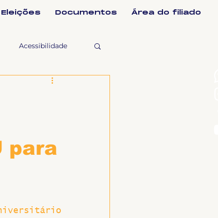
Eleições
Documentos
Área do filiado
Acessibilidade
selho Fiscal
Ligeirinho
 para
ntes
ulgações
iversitário 