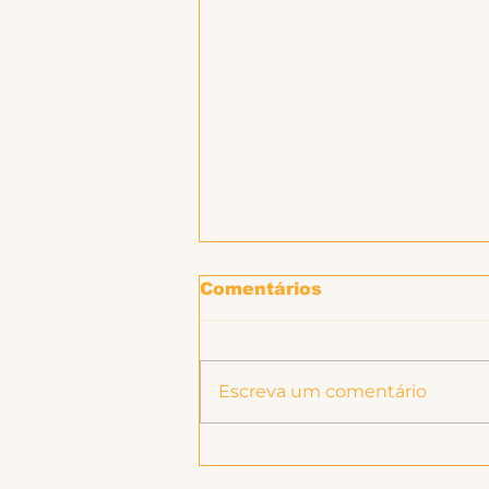
Comentários
Escreva um comentário
Presidente Lula, envie
petróleo para Cuba!