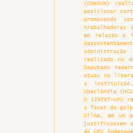
(CONSUN) real
posicionar cont
Hospitais e Saúde Pública
promovendo co
trabalhadoras 
em relação a i
descontentame
administração
realizado no d
Deputado Feder
atuou na libera
a instituição
Uberlândia (HCU
O SINTET-UFU re
a favor do golp
Dilma, em um p
justificassem a
da UFU homenage