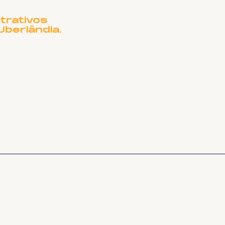
ecadação para
pitais cubanos
trativos
Uberlândia.