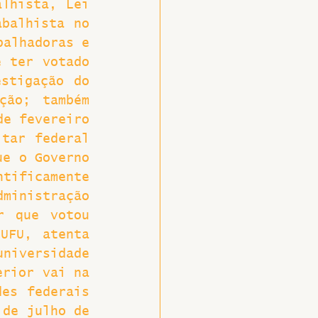
lhista, Lei 
balhista no 
alhadoras e 
 ter votado 
stigação do 
ão; também 
e fevereiro 
tar federal 
e o Governo 
tificamente 
inistração 
 que votou 
UFU, atenta 
niversidade 
rior vai na 
es federais 
de julho de 