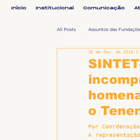
Início
Institucional
Comunicação
A
All Posts
Assuntos das Fundaçõe
26 de fev. de 2018
3
Assuntos Jurídicos e Relação de
SINTET
incomp
Coordenações
Efetivos
homena
Geral
Notícias
Impren
o Tenen
Por Coordenação
Sem categoria
Slider
A representação