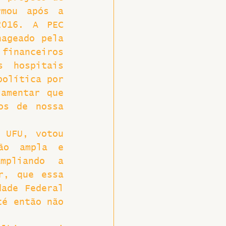
mou após a 
016. A PEC 
ageado pela 
inanceiros 
 hospitais 
olítica por 
amentar que 
s de nossa 
 UFU, votou 
ão ampla e 
pliando a 
r, que essa 
ade Federal 
é então não 