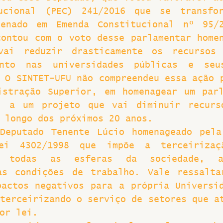
ucional (PEC) 241/2016 que se transfor
enado em Emenda Constitucional nº 95/2
ontou com o voto desse parlamentar homen
vai reduzir drasticamente os recursos f
ento nas universidades públicas e seus
 O SINTET-UFU não compreendeu essa ação p
istração Superior, em homenagear um parl
l a um projeto que vai diminuir recurso
 longo dos próximos 20 anos.
Deputado Tenente Lúcio homenageado pela
ei 4302/1998 que impõe a terceirizaç
m todas as esferas da sociedade, am
as condições de trabalho. Vale ressalta
actos negativos para a própria Universid
terceirizando o serviço de setores que at
or lei.