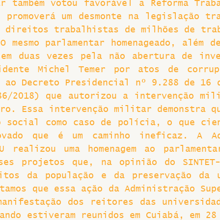
r também votou favorável a Reforma Traba
 promoverá um desmonte na legislação tra
 direitos trabalhistas de milhões de trab
O mesmo parlamentar homenageado, além de
 em duas vezes pela não abertura de inve
idente Michel Temer por atos de corrupç
 ao Decreto Presidencial nº 9.288 de 16 d
6/2018) que autorizou a intervenção mili
ro. Essa intervenção militar demonstra qu
 social como caso de polícia, o que cien
ovado que é um caminho ineficaz. A Adm
U realizou uma homenagem ao parlamentar
ses projetos que, na opinião do SINTET-
itos da população e da preservação da u
tamos que essa ação da Administração Supe
anifestação dos reitores das universidad
ando estiveram reunidos em Cuiabá, em 28 