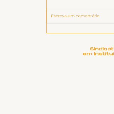
Escreva um comentário
Informe sobre RSC
Sindica
em Institu