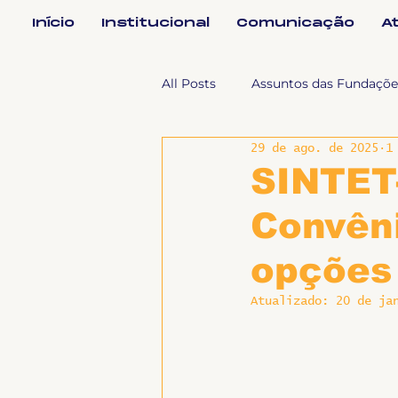
Início
Institucional
Comunicação
A
All Posts
Assuntos das Fundaçõe
29 de ago. de 2025
1
Assuntos Jurídicos e Relação de
SINTET-
Convên
Coordenações
Efetivos
opções
Geral
Notícias
Impren
Atualizado:
20 de ja
Sem categoria
Slider