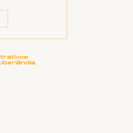
EATRO MUNICIPAL
UBERLÂNDIA
CISA DE OUTRO
ME?
trativos
Uberlândia.