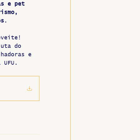
as e pet 
rismo, 
os
.
oveite! 
luta do 
lhadoras e 
a UFU.