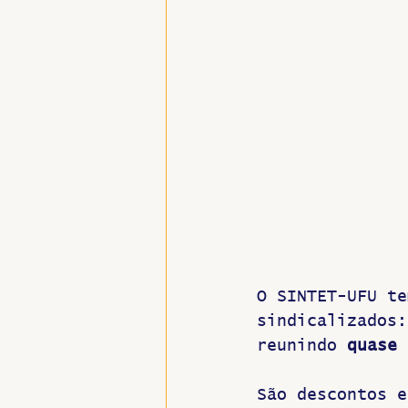
Hospitais e Saúde Pública
O SINTET-UFU te
sindicalizados:
reunindo 
quase 
São descontos e