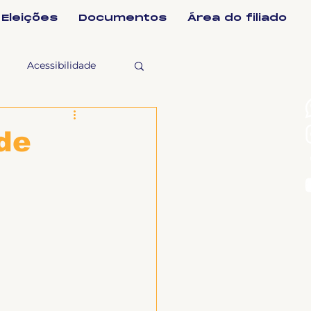
Eleições
Documentos
Área do filiado
Acessibilidade
selho Fiscal
de
Ligeirinho
ntes
ulgações