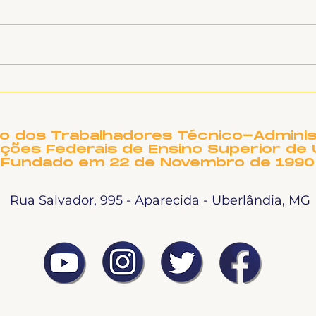
SINTET-UFU dá as boas-
O T
vindas aos novos TAEs
DE 
e docentes da UFU
PRE
NO
to dos Trabalhadores Técnico-Adminis
ições Federais de Ensino Superior de 
Fundado em 22 de Novembro de 1990
Rua Salvador, 995 - Aparecida - Uberlândia, MG