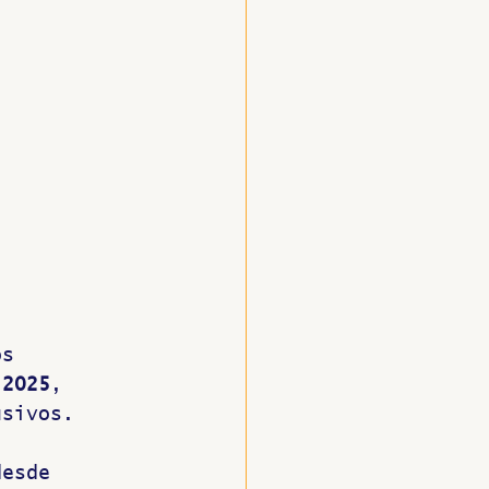
os 
 2025
, 
usivos.
desde 