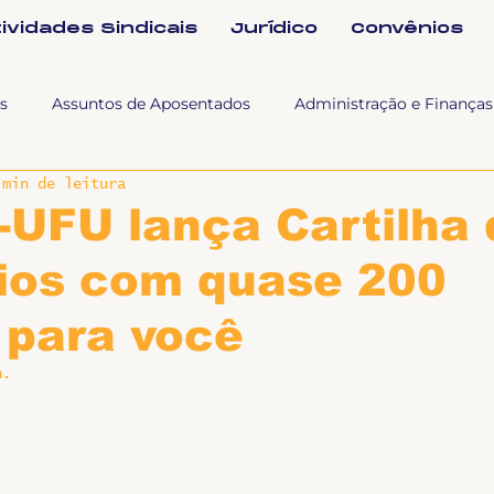
tividades Sindicais
Jurídico
Convênios
s
Assuntos de Aposentados
Administração e Finanças
 min de leitura
 Tra
Fala SINTET-UFU
Esporte Cultura e Lazer
Con
UFU lança Cartilha 
ios com quase 200
Documentos
Formação e Relações Sindicais
Mundo
 para você
sa e comunicação
Politicas Socias Antirracismo
Suple
n.
Nova
Sintet News
Suplentes
Você Sabia
Div