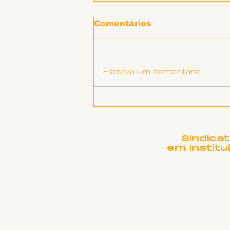
Comentários
Escreva um comentário
SINTET-UFU dá as boas-
vindas aos novos TAEs
e docentes da UFU
Sindica
em Institu