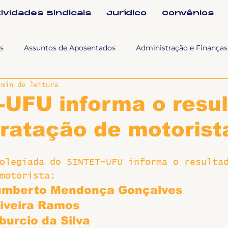
tividades Sindicais
Jurídico
Convênios
s
Assuntos de Aposentados
Administração e Finanças
 min de leitura
 Tra
Fala SINTET-UFU
Esporte Cultura e Lazer
Con
-UFU informa o resu
ratação de motorist
Documentos
Formação e Relações Sindicais
Mundo
olegiada do SINTET-UFU informa o resulta
sa e comunicação
Politicas Socias Antirracismo
Suple
motorista:
umberto Mendonça Gonçalves
liveira Ramos
Nova
Sintet News
Suplentes
Você Sabia
Div
burcio da Silva