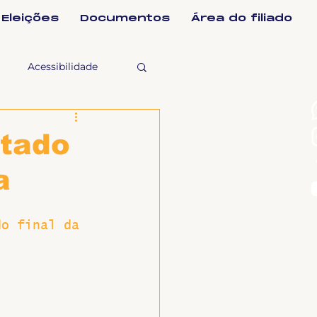
Eleições
Documentos
Área do filiado
Acessibilidade
selho Fiscal
ltado
a
Ligeirinho
do final da 
ntes
ulgações