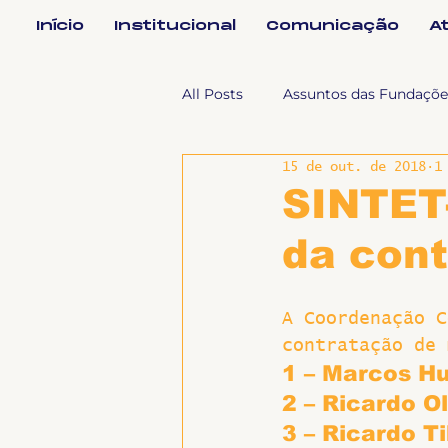
Início
Institucional
Comunicação
A
All Posts
Assuntos das Fundaçõe
15 de out. de 2018
1
Assuntos Jurídicos e Relação de
SINTET
da cont
Coordenações
Efetivos
A Coordenação C
Geral
Notícias
Impren
contratação de 
1 – Marcos H
2 – Ricardo O
Sem categoria
Slider
3 – Ricardo Ti