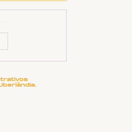
a de pesar: Marine
eira Marques
trativos
Uberlândia.