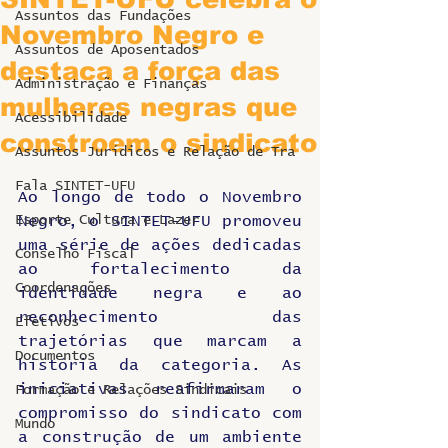
Assuntos das Fundações
Novembro Negro e
Assuntos de Aposentados
destaca a força das
Administração e Finanças
mulheres negras que
Acessibilidade
constroem o sindicato
Assuntos Jurídicos e Relação de Tra
Fala SINTET-UFU
Ao longo de todo o Novembro 
Esporte Cultura e Lazer
Negro, o SINTET-UFU promoveu 
uma série de ações dedicadas 
Conselho Fiscal
ao fortalecimento da 
Coordenações
identidade negra e ao 
reconhecimento das 
Efetivos
trajetórias que marcam a 
Documentos
história da categoria. As 
iniciativas reafirmaram o 
Formação e Relações Sindicais
compromisso do sindicato com 
Mundo
a construção de um ambiente 