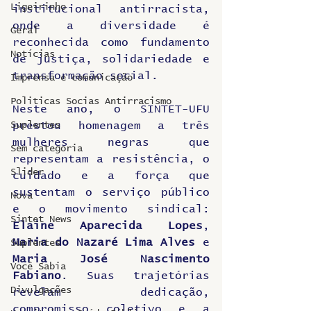
Ligeirinho
institucional antirracista, 
onde a diversidade é 
Geral
reconhecida como fundamento 
Notícias
de justiça, solidariedade e 
transformação social.
Imprensa e comunicação
Politicas Socias Antirracismo
Neste ano, o SINTET-UFU 
Suplentes
prestou homenagem a três 
mulheres negras que 
Sem categoria
representam a resistência, o 
Slider
cuidado e a força que 
sustentam o serviço público 
Nova
e o movimento sindical: 
Sintet News
Elaine Aparecida Lopes
, 
Maria do Nazaré Lima Alves
 e 
Suplentes
Maria José Nascimento 
Você Sabia
Fabiano
. Suas trajetórias 
Divulgações
revelam dedicação, 
compromisso coletivo e a 