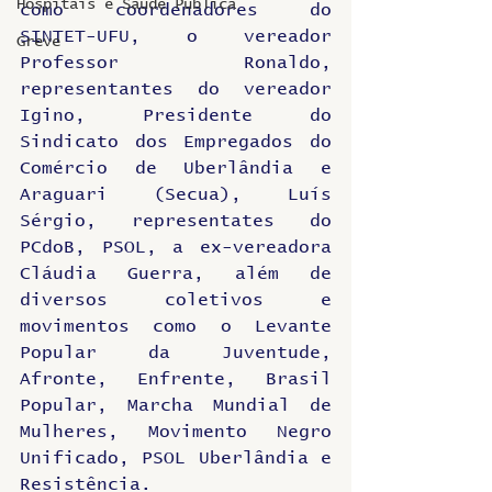
Hospitais e Saúde Pública
como coordenadores do 
SINTET-UFU, o vereador 
Greve
Professor Ronaldo, 
representantes do vereador 
Igino, Presidente do 
Sindicato dos Empregados do 
Comércio de Uberlândia e 
Araguari (Secua), Luís 
Sérgio, representates do 
PCdoB, PSOL, a ex-vereadora 
Cláudia Guerra, além de 
diversos coletivos e 
movimentos como o Levante 
Popular da Juventude, 
Afronte, Enfrente, Brasil 
Popular, Marcha Mundial de 
Mulheres, Movimento Negro 
Unificado, PSOL Uberlândia e 
Resistência.