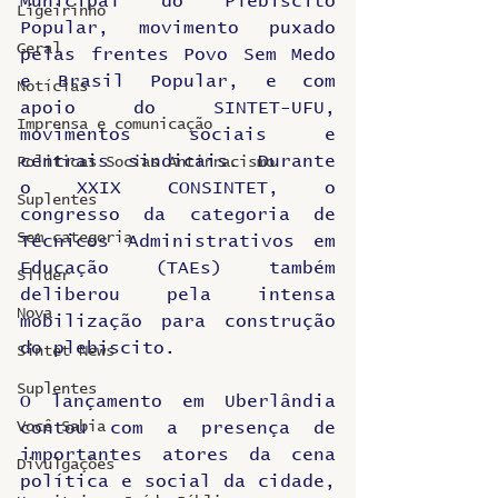
Municipal do Plebiscito 
Ligeirinho
Popular, movimento puxado 
Geral
pelas frentes Povo Sem Medo 
e Brasil Popular, e com 
Notícias
apoio do SINTET-UFU, 
Imprensa e comunicação
movimentos sociais e 
centrais sindicais. Durante 
Politicas Socias Antirracismo
o XXIX CONSINTET, o 
Suplentes
congresso da categoria de 
Sem categoria
Técnicos Administrativos em 
Educação (TAEs) também 
Slider
deliberou pela intensa 
Nova
mobilização para construção 
do plebiscito.
Sintet News
Suplentes
O lançamento em Uberlândia 
Você Sabia
contou com a presença de 
importantes atores da cena 
Divulgações
política e social da cidade, 