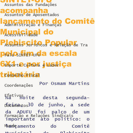
Assuntos das Fundações
acompanha
Assuntos de Aposentados
lançamento do Comitê
Administração e Finanças
Municipal do
Acessibilidade
Plebiscito Popular
Assuntos Jurídicos e Relação de Tra
pelo fim da escala
Fala SINTET-UFU
6X1 e por justiça
Esporte Cultura e Lazer
tributária
Conselho Fiscal
Por Osmam Martins
Coordenações
Efetivos
Na noite desta segunda-
feira, 30 de junho, a sede 
Documentos
da ADUFU foi palco de um 
Formação e Relações Sindicais
importante ato político: o 
Mundo
lançamento do Comitê 