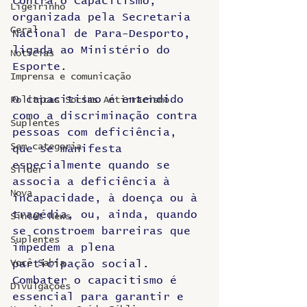
contra o Capacitismo, 
Ligeirinho
organizada pela Secretaria 
Geral
Nacional de Para-Desporto, 
ligada ao Ministério do 
Notícias
Esporte.
Imprensa e comunicação
O capacitismo é entendido 
Politicas Socias Antirracismo
como a discriminação contra 
Suplentes
pessoas com deficiência, 
Sem categoria
que se manifesta 
especialmente quando se 
Slider
associa a deficiência à 
Nova
incapacidade, à doença ou à 
tragédia, ou, ainda, quando 
Sintet News
se constroem barreiras que 
Suplentes
impedem a plena 
Você Sabia
participação social. 
Combater o capacitismo é 
Divulgações
essencial para garantir e 