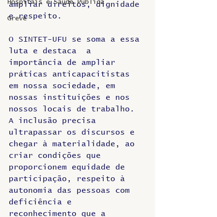
Hospitais e Saúde Pública
ampliar direitos, dignidade 
e respeito.
Greve
O SINTET-UFU se soma a essa 
luta e destaca  a 
importância de ampliar 
práticas anticapacitistas 
em nossa sociedade, em 
nossas instituições e nos 
nossos locais de trabalho. 
A inclusão precisa 
ultrapassar os discursos e 
chegar à materialidade, ao 
criar condições que 
proporcionem equidade de 
participação, respeito à 
autonomia das pessoas com 
deficiência e 
reconhecimento que a 