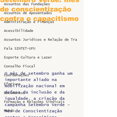
Assuntos das Fundações
de conscientização
Assuntos de Aposentados
contra o capacitismo
Administração e Finanças
Acessibilidade
Assuntos Jurídicos e Relação de Tra
Fala SINTET-UFU
Esporte Cultura e Lazer
Conselho Fiscal
O mês de setembro ganha um 
Coordenações
importante aliado na 
Efetivos
mobilização nacional em 
defesa da inclusão e da 
Documentos
igualdade, a criação da 
Formação e Relações Sindicais
campanha Setembro Verde – 
Mundo
Mês de Conscientização 