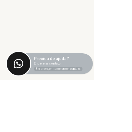
Precisa de ajuda?
Entre em contato.
Em breve, entraremos em contato.
Comentários
Escreva um comentário
Reunião pública: EaD
UFU aprova P
para quê? | 22 de
de Prevenção
julho de 2026
Enfrentament
Assédio e da