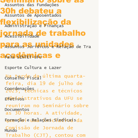
Assuntos das Fundações
30h debateu a
Assuntos de Aposentados
flexibilização da
Administração e Finanças
jornada de trabalho
Acessibilidade
para as unidades
Assuntos Jurídicos e Relação de Tra
acadêmicas e
Fala SINTET-UFU
Esporte Cultura e Lazer
Na tarde da última quarta-
Conselho Fiscal
feira, dia 19 de julho de 
Coordenações
2023, técnicas e técnicos 
administrativos da UFU se 
Efetivos
reuniram no Seminário sobre 
Documentos
as 30 horas. A atividade, 
Formação e Relações Sindicais
que foi uma iniciativa da 
Comissão de Jornada de 
Mundo
Trabalho (CJT), contou com 