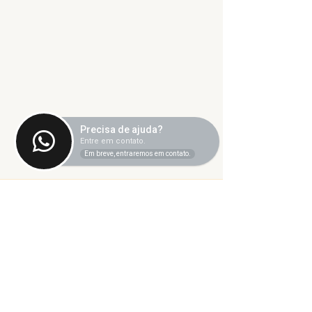
Precisa de ajuda?
Entre em contato.
Em breve, entraremos em contato.
Comentários
Escreva um comentário
O TEATRO
Nota de pesar
MUNICIPAL DE
Marine Pereir
UBERLÂNDIA
Marques
PRECISA DE OUTRO
NOME?