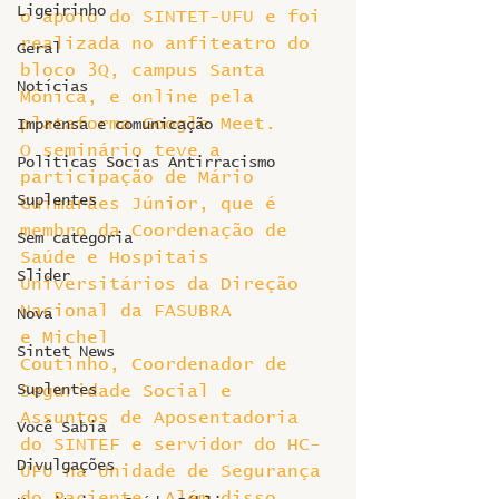
Ligeirinho
o apoio do SINTET-UFU e foi 
realizada no anfiteatro do 
Geral
bloco 3Q, campus Santa 
Notícias
Mônica, e online pela 
plataforma Google Meet.
Imprensa e comunicação
O seminário teve a 
Politicas Socias Antirracismo
participação de Mário 
Suplentes
Guimarães Júnior, que é 
membro da Coordenação de 
Sem categoria
Saúde e Hospitais 
Slider
Universitários da Direção 
Nacional da FASUBRA 
Nova
e Michel 
Sintet News
Coutinho, Coordenador de 
Suplentes
Seguridade Social e 
Assuntos de Aposentadoria 
Você Sabia
do SINTEF e servidor do HC-
Divulgações
UFU na Unidade de Segurança 
do Paciente. Além disso, 