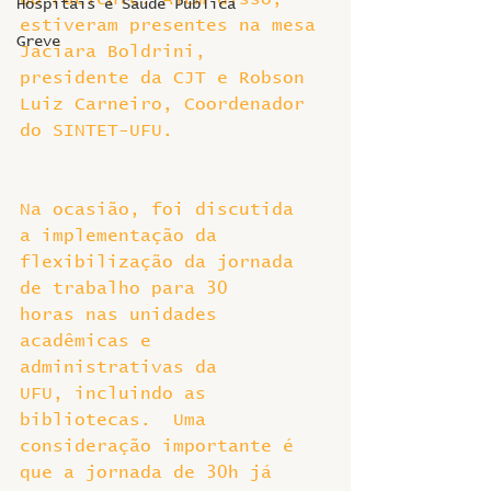
Hospitais e Saúde Pública
estiveram presentes na mesa 
Greve
Jaciara Boldrini, 
presidente da CJT e Robson 
Luiz Carneiro, Coordenador 
do SINTET-UFU.
Na ocasião, foi discutida 
a implementação da 
flexibilização da jornada 
de trabalho para 30 
horas nas unidades 
acadêmicas e 
administrativas da 
UFU, incluindo as 
bibliotecas.  Uma 
consideração importante é 
que a jornada de 30h já 