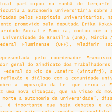
dical participou na manhã de terça-fei
iscutiu a autonomia universitária sobre a
Greve
izadas pelos Hospitais Universitários, na
ento promovido pela deputada Érika Kokay
uridade Social e Família, contou com a p
 Universidade de Brasília (UnB), Márcia A
Federal Fluminense (UFF), Wladimir Tad
epresentada pelo coordenador Francisco
dor geral do Sindicato dos Trabalhadores 
 Federal do Rio de Janeiro (Sintufrj), a
reflexão e diálogo com a comunidade univ
obre a imposição da Lei que criou a Eb
z uma nova situação, que na visão do mov
 morte a autonomia da universidade”, dis
A, é importante que haja debates e ava