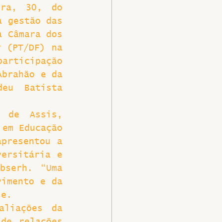
ra, 30, do 
 gestão das 
 Câmara dos 
 (PT/DF) na 
articipação 
brahão e da 
eu Batista 
 de Assis, 
em Educação 
presentou a 
ersitária e 
serh. “Uma 
imento e da 
se.
liações da 