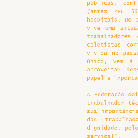
públicas, conf
(antes PEC 55
hospitais. Do p
vive uma situa
trabalhadores
celetistas con
vivida no pass
único, vem à 
aproveitam des
papel e importâ
A Federação dei
trabalhador téc
sua importânci
dos trabalhad
dignidade, pelo
serviçal”.