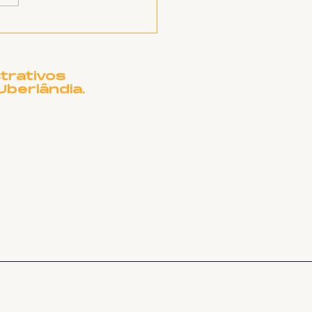
a Resiste! SINTET-
 lança campanha de
ecadação para
pitais cubanos
trativos
Uberlândia.