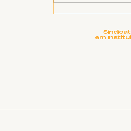
Presidente Lula, envie
petróleo para Cuba!
Sindica
em Institu