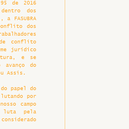
95 de 2016 
dentro dos 
, a FASUBRA 
nflito dos 
balhadores 
e conflito 
me jurídico 
tura, e se 
 avanço do 
ou Assis.
do papel do 
lutando por 
nosso campo 
 luta pela 
considerado 