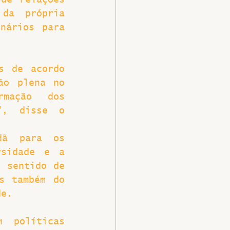
de relações 
da própria 
nários para 
s de acordo 
o plena no 
mação dos 
”, disse o 
dã para os 
sidade e a 
 sentido de 
s também do 
de.
 políticas 