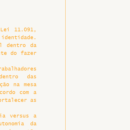
ei 11.091, 
identidade. 
l dentro da 
te do fazer 
abalhadores 
entro das 
ção na mesa 
cordo com a 
rtalecer as 
ia versus a 
tonomia da 