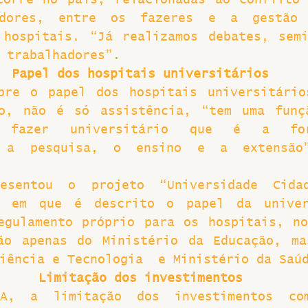
corre no país, relacionadas ao conflito 
adores, entre os fazeres e a gestão 
 hospitais. “Já realizamos debates, semi
 trabalhadores”.
Papel dos hospitais universitários
bre o papel dos hospitais universitário
o, não é só assistência, “tem uma funçã
 fazer universitário que é a for
, a pesquisa, o ensino e a extensão
esentou o projeto “Universidade Cida
”, em que é descrito o papel da univer
egulamento próprio para os hospitais, no
ão apenas do Ministério da Educação, ma
iência e Tecnologia  e Ministério da Saú
Limitação dos investimentos
A, a limitação dos investimentos com