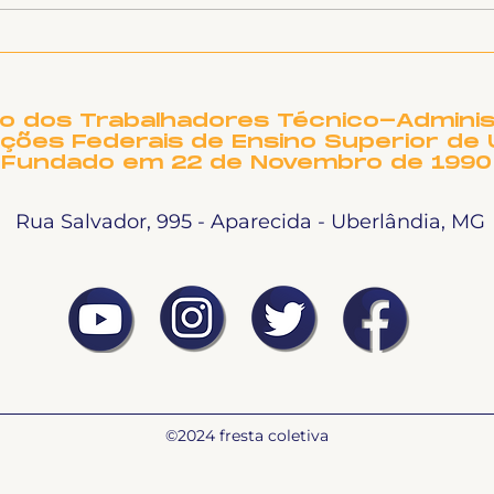
8 de janeiro: Fortalecer
Cub
a Luta contra a
UFU
Dosimetria e a Anistia
arr
hos
to dos Trabalhadores Técnico-Adminis
ições Federais de Ensino Superior de 
Fundado em 22 de Novembro de 1990
Rua Salvador, 995 - Aparecida - Uberlândia, MG
©2024 fresta coletiva