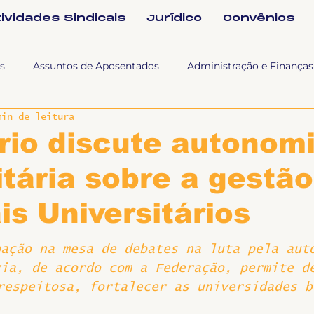
tividades Sindicais
Jurídico
Convênios
s
Assuntos de Aposentados
Administração e Finanças
min de leitura
 Tra
Fala SINTET-UFU
Esporte Cultura e Lazer
Con
rio discute autonom
itária sobre a gestã
Documentos
Formação e Relações Sindicais
Mundo
is Universitários
sa e comunicação
Politicas Socias Antirracismo
Suple
pação na mesa de debates na luta pela aut
ria, de acordo com a Federação, permite d
respeitosa, fortalecer as universidades b
Nova
Sintet News
Suplentes
Você Sabia
Div