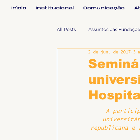
Início
Institucional
Comunicação
A
All Posts
Assuntos das Fundaçõe
2 de jun. de 2017
3 
Assuntos Jurídicos e Relação de
Seminá
univers
Coordenações
Efetivos
Hospita
Geral
Notícias
Impren
A partici
universitá
republicana e 
Sem categoria
Slider