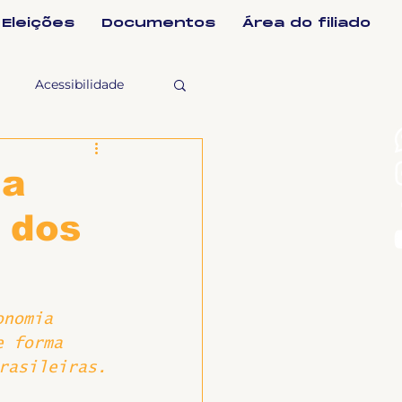
Eleições
Documentos
Área do filiado
Acessibilidade
selho Fiscal
ia
o dos
Ligeirinho
ntes
onomia 
e forma 
rasileiras.
ulgações