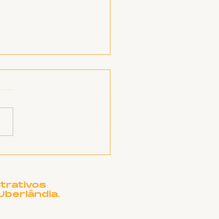
EATRO MUNICIPAL
UBERLÂNDIA
CISA DE OUTRO
ME?
trativos
Uberlândia.