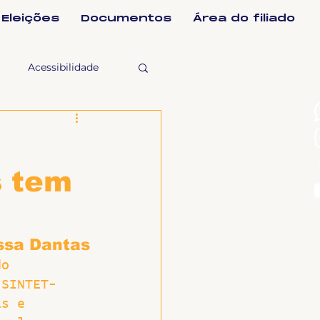
Eleições
Documentos
Área do filiado
Acessibilidade
selho Fiscal
s tem
Ligeirinho
ntes
ssa Dantas
do 
 SINTET-
ulgações
as e 