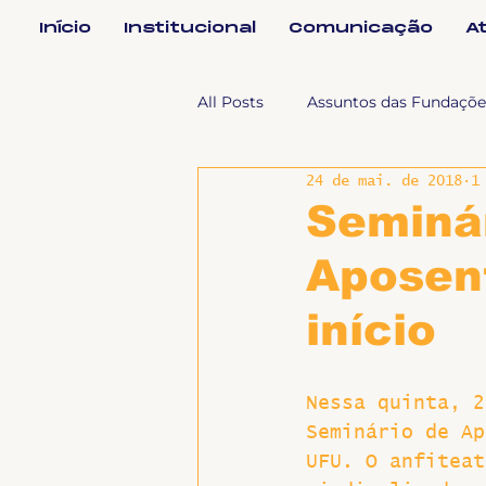
Início
Institucional
Comunicação
A
All Posts
Assuntos das Fundaçõe
24 de mai. de 2018
1
Assuntos Jurídicos e Relação de
Seminá
Aposen
Coordenações
Efetivos
início
Geral
Notícias
Impren
Nessa quinta, 2
Seminário de Ap
Sem categoria
Slider
UFU. O anfiteat