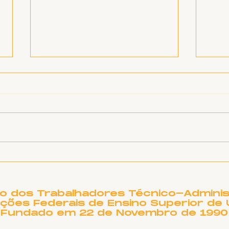
SINTET-UFU dá as boas-
O T
vindas aos novos TAEs
DE 
e docentes da UFU
PRE
NO
to dos Trabalhadores Técnico-Adminis
ições Federais de Ensino Superior de 
Fundado em 22 de Novembro de 1990