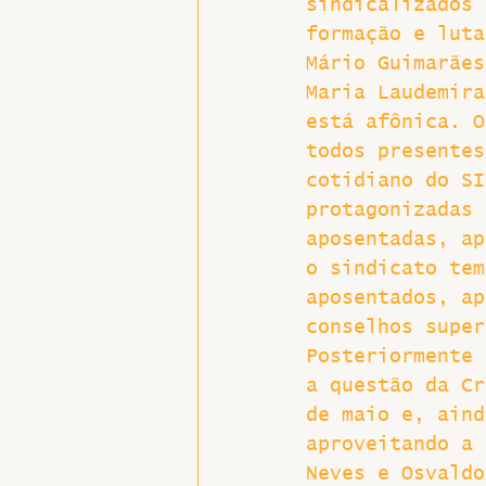
sindicalizados 
formação e luta
Hospitais e Saúde Pública
Mário Guimarães
Maria Laudemira
está afônica. O
todos presentes
cotidiano do SI
protagonizadas 
aposentadas, ap
o sindicato tem
aposentados, ap
conselhos super
Posteriormente 
a questão da Cr
de maio e, aind
aproveitando a 
Neves e Osvaldo