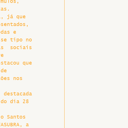
úmulos, 
tas.
a, já que 
osentados, 
odas e 
sse tipo no 
as  sociais 
re 
estacou que 
 de 
ções nos 
, destacada 
 do dia 28 
, 
io Santos 
FASUBRA, a 