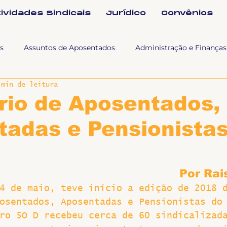
tividades Sindicais
Jurídico
Convênios
s
Assuntos de Aposentados
Administração e Finanças
 min de leitura
 Tra
Fala SINTET-UFU
Esporte Cultura e Lazer
Con
rio de Aposentados,
tadas e Pensionista
Documentos
Formação e Relações Sindicais
Mundo
sa e comunicação
Politicas Socias Antirracismo
Suple
Por Rai
4 de maio, teve início a edição de 2018 
osentados, Aposentadas e Pensionistas do
Nova
Sintet News
Suplentes
Você Sabia
Div
ro 5O D recebeu cerca de 60 sindicalizad