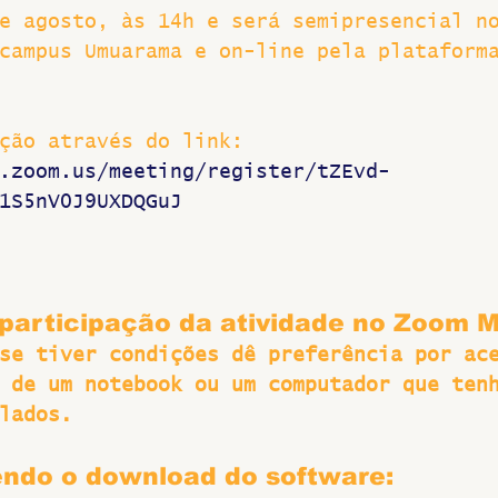
e agosto, às 14h e será semipresencial n
Greve
campus Umuarama e on-line pela plataform
ção através do link: 
.zoom.us/meeting/register/tZEvd-
1S5nV0J9UXDQGuJ 
 participação da atividade no Zoom 
se tiver condições dê preferência por ac
 de um notebook ou um computador que ten
lados.
endo o download do software: