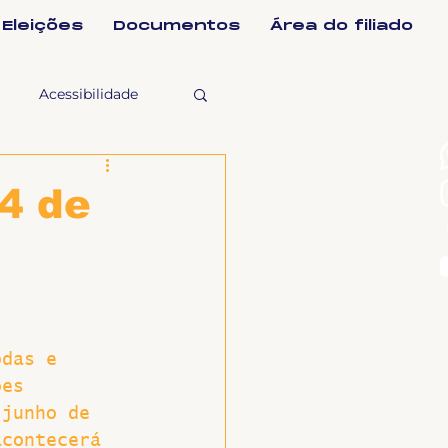
Eleições
Documentos
Área do filiado
Acessibilidade
selho Fiscal
14 de
Ligeirinho
ntes
odas e 
ões 
ulgações
 junho de 
acontecerá 