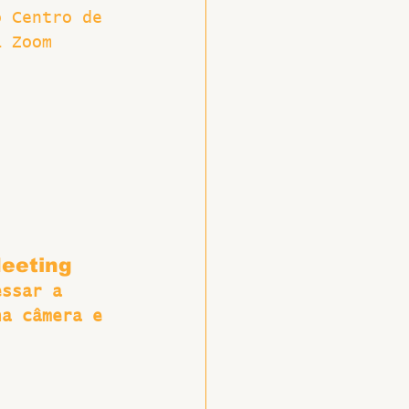
o Centro de 
a Zoom 
Meeting
essar a 
ha câmera e 