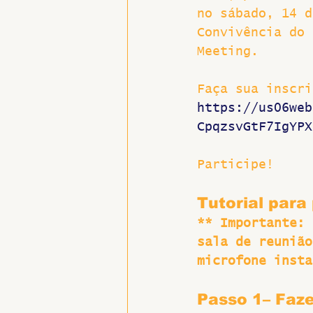
no sábado, 14 d
Hospitais e Saúde Pública
Convivência do 
Meeting.
Faça sua inscri
https://us06web
CpqzsvGtF7IgYPX
Participe!
Tutorial para
** Importante: 
sala de reunião
microfone insta
Passo 1– Faz