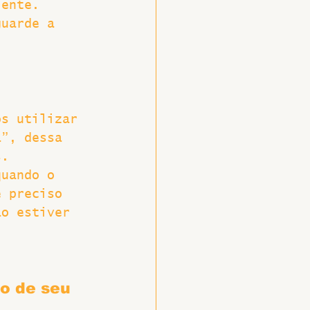
iente.
guarde a 
os utilizar 
a”, dessa 
s.
quando o 
é preciso 
ão estiver 
o de seu 