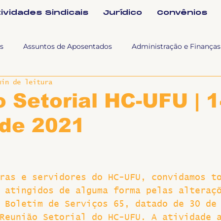
tividades Sindicais
Jurídico
Convênios
s
Assuntos de Aposentados
Administração e Finanças
min de leitura
 Tra
Fala SINTET-UFU
Esporte Cultura e Lazer
Con
 Setorial HC-UFU | 
 de 2021
Documentos
Formação e Relações Sindicais
Mundo
sa e comunicação
Politicas Socias Antirracismo
Suple
ras e servidores do HC-UFU, convidamos t
 atingidos de alguma forma pelas alteraç
Nova
Sintet News
Suplentes
Você Sabia
Div
 Boletim de Serviços 65, datado de 30 de
Reunião Setorial do HC-UFU. A atividade 