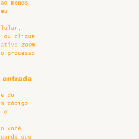
 ao menos 
seu 
elular, 
, ou clique 
cativo 
zoom 
 o processo 
 entrada 
te do 
um código 
r o 
ão você 
guarde que 