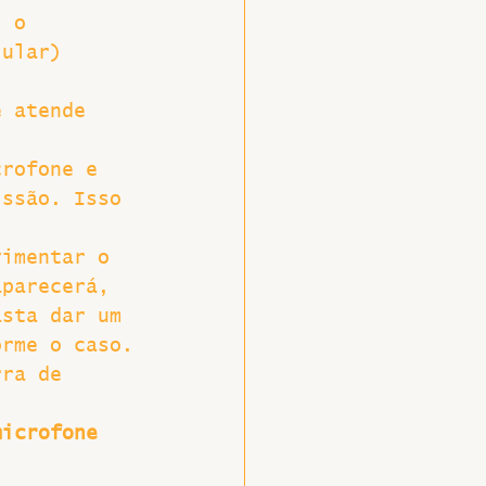
, o 
lular) 
e atende 
crofone e 
issão. Isso 
vimentar o 
aparecerá, 
asta dar um 
orme o caso.
rra de 
microfone 