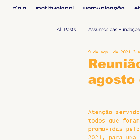
Início
Institucional
Comunicação
A
All Posts
Assuntos das Fundaçõe
9 de ago. de 2021
3 
Assuntos Jurídicos e Relação de
Reunião
agosto
Coordenações
Efetivos
Geral
Notícias
Impren
Atenção servido
todos que foram
Sem categoria
Slider
promovidas pelo
2021, para uma 