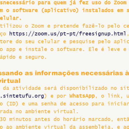
snecessário para quem já fez uso do Zoom
m o software (aplicativo) instalados em 
elular.
tilizou o Zoom e pretende fazê-lo pelo c
ço 
https://zoom.us/pt-pt/freesignup.html
tore do seu celular e pesquise pelo apli
o app e instale o software. Ele é leve e
ápido e seguro.
ssando as informações necessárias à
irtual
 da atividade será disponibilizado no si
.sintetufu.org
) e por 
WhatsApp
, o link, 
o (ID) e uma senha de acesso para inicia
rada no ambiente virtual.
30 minutos antes do horário marcado, ent
o ao ambiente virtual da assembleia, e a