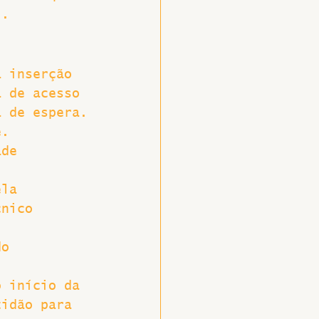
l.
a inserção 
a de acesso 
a de espera.
e.
ade 
ela 
cnico 
do 
o início da 
tidão para 