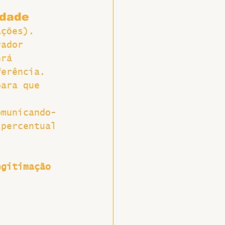
idade
ações). 
rador 
erá 
ferência.
para que 
omunicando-
 percentual 
egitimação 