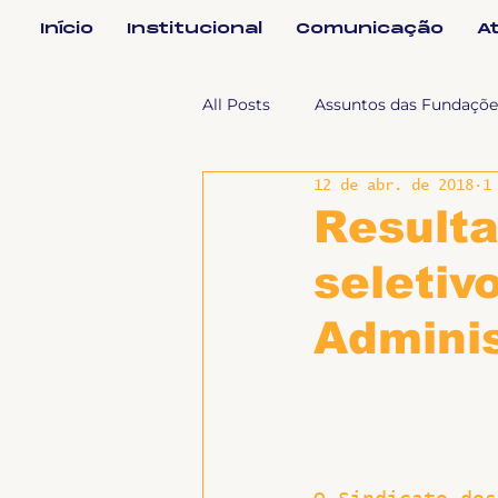
Início
Institucional
Comunicação
A
All Posts
Assuntos das Fundaçõe
12 de abr. de 2018
1
Assuntos Jurídicos e Relação de
Resulta
seletiv
Coordenações
Efetivos
Adminis
Geral
Notícias
Impren
Sem categoria
Slider