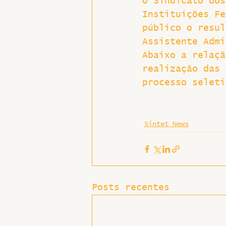
O Sindicato dos
Instituições Fe
Hospitais e Saúde Pública
público o resul
Assistente Admi
Abaixo a relaçã
realização das 
processo seleti
Sintet News
Posts recentes