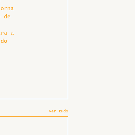
m 
torna 
o de 
ara a 
 do 
Ver tudo