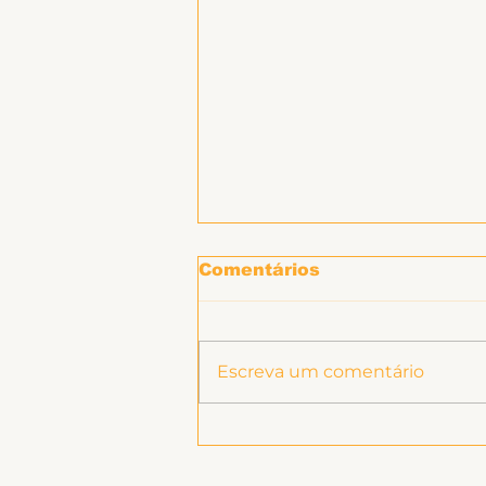
Comentários
Escreva um comentário
SINTET-UFU promove
atividade "Prevenção e
enfrentamento ao