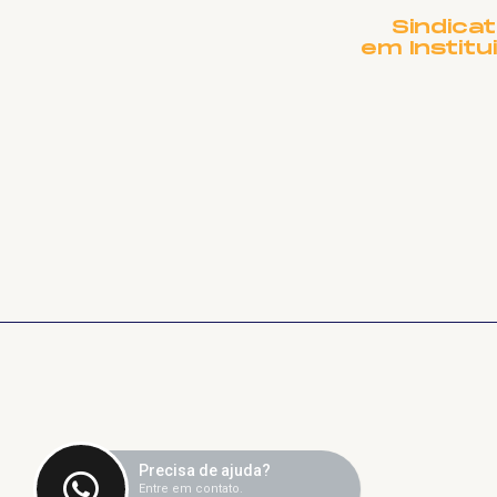
assédio e discriminação
Sindica
na UFU: uma política
em Institu
pela construção de
ambientes seguros,
respeitosos e
inclusivos"
Precisa de ajuda?
Entre em contato.