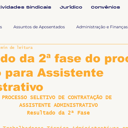
tividades Sindicais
Jurídico
Convênios
s
Assuntos de Aposentados
Administração e Finanças
 min de leitura
 Tra
Fala SINTET-UFU
Esporte Cultura e Lazer
Con
do da 2ª fase do pr
o para Assistente
Documentos
Formação e Relações Sindicais
Mundo
trativo
sa e comunicação
Politicas Socias Antirracismo
Suple
PROCESSO SELETIVO DE CONTRATAÇÃO DE 
ASSISTENTE ADMINISTRATIVO
Resultado da 2ª Fase
Nova
Sintet News
Suplentes
Você Sabia
Div