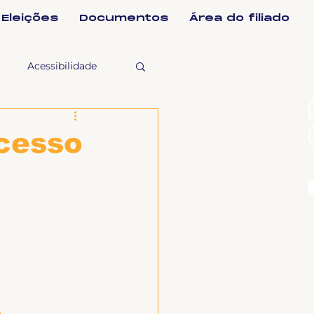
Eleições
Documentos
Área do filiado
Acessibilidade
selho Fiscal
ocesso
Ligeirinho
ntes
ulgações