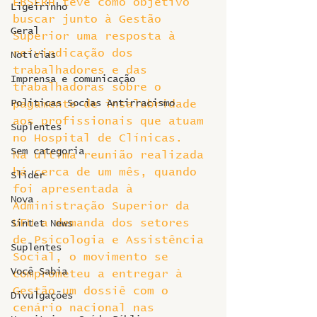
EBSERH teve como objetivo 
Ligeirinho
buscar junto à Gestão 
Geral
Superior uma resposta à 
reivindicação dos 
Notícias
trabalhadores e das 
Imprensa e comunicação
trabalhadoras sobre o 
Politicas Socias Antirracismo
pagamento de insalubridade 
aos profissionais que atuam 
Suplentes
no Hospital de Clínicas.
Sem categoria
Na última reunião realizada 
há cerca de um mês, quando 
Slider
foi apresentada à 
Nova
Administração Superior da 
UFU a demanda dos setores 
Sintet News
de Psicologia e Assistência 
Suplentes
Social, o movimento se 
Você Sabia
comprometeu a entregar à 
Gestão um dossiê com o 
Divulgações
cenário nacional nas 