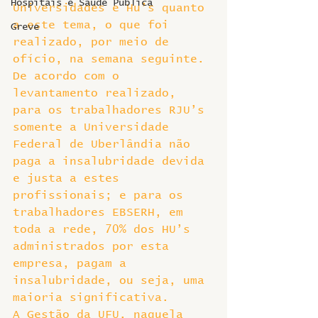
Hospitais e Saúde Pública
Universidades e Hu’s quanto 
a este tema, o que foi 
Greve
realizado, por meio de 
ofício, na semana seguinte.
De acordo com o 
levantamento realizado, 
para os trabalhadores RJU’s 
somente a Universidade 
Federal de Uberlândia não 
paga a insalubridade devida 
e justa a estes 
profissionais; e para os 
trabalhadores EBSERH, em 
toda a rede, 70% dos HU’s 
administrados por esta 
empresa, pagam a 
insalubridade, ou seja, uma 
maioria significativa.
A Gestão da UFU, naquela 