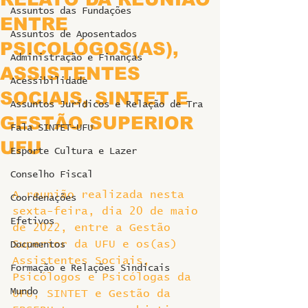
Assuntos das Fundações
ENTRE
Assuntos de Aposentados
PSICOLÓGOS(AS),
Administração e Finanças
ASSISTENTES
Acessibilidade
SOCIAIS, SINTET E
Assuntos Jurídicos e Relação de Tra
GESTÃO SUPERIOR
Fala SINTET-UFU
UFU
Esporte Cultura e Lazer
Conselho Fiscal
A reunião realizada nesta 
Coordenações
sexta-feira, dia 20 de maio 
Efetivos
de 2022, entre a Gestão 
Superior da UFU e os(as) 
Documentos
Assistentes Sociais, 
Formação e Relações Sindicais
Psicólogos e Psicólogas da 
Mundo
UFU, SINTET e Gestão da 