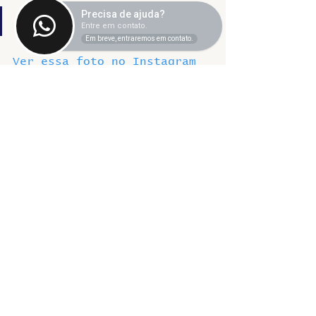
Precisa de ajuda?
Entre em contato.
Em breve, entraremos em contato.
Ver essa foto no Instagram
Uma publicação 
compartilhada por SINTET-
UFU (@sintetufu)
Ver essa foto no Instagram
Uma publicação 
compartilhada por SINTET-
UFU (@sintetufu)