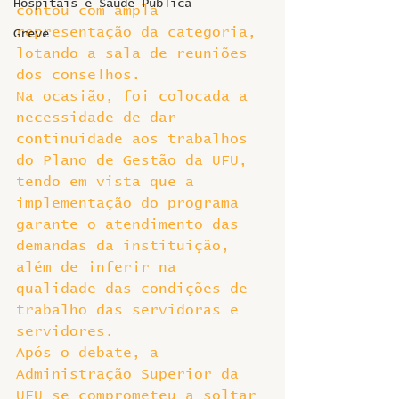
Hospitais e Saúde Pública
contou com ampla 
representação da categoria, 
Greve
lotando a sala de reuniões 
dos conselhos.
Na ocasião, foi colocada a 
necessidade de dar 
continuidade aos trabalhos 
do Plano de Gestão da UFU, 
tendo em vista que a 
implementação do programa 
garante o atendimento das 
demandas da instituição, 
além de inferir na 
qualidade das condições de 
trabalho das servidoras e 
servidores.
Após o debate, a 
Administração Superior da 
UFU se comprometeu a soltar 