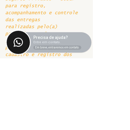
para registro, 
acompanhamento e controle 
das entregas 
realizadas pelo(a) 
participante do programa. 
Precisa de ajuda?
§1º Caberá ao(à) 
Entre em contato.
participante manter o 
Em breve, entraremos em contato.
cadastro e registro dos 
planos de trabalho, de 
forma ininterrupta, no 
sistema SUSEP e no seu 
processo individual no 
Sistema Eletrônico de 
Informações – SEI.
§2º Caberá à chefia 
imediata do(a) participante 
acompanhar e avaliar as 
entregas dos planos de 