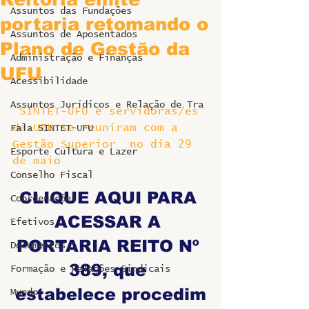
Assuntos das Fundações
portaria retomando o
Assuntos de Aposentados
Plano de Gestão da
Administração e Finanças
UFU
Acessibilidade
Assuntos Jurídicos e Relação de Tra
 SINTET-UFU e servidoras/es 
da UFU se reuniram com a 
Fala SINTET-UFU
Gestão Superior  no dia 29 
Esporte Cultura e Lazer
de maio
Conselho Fiscal
CLIQUE AQUI PARA 
Coordenações
ACESSAR A 
Efetivos
PORTARIA REITO Nº 
Documentos
389, que 
Formação e Relações Sindicais
estabelece procedim
Mundo