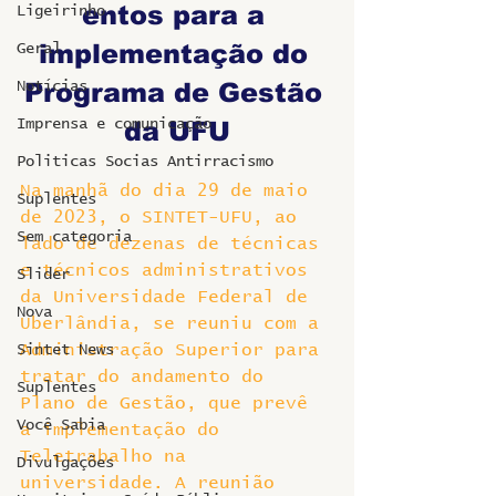
entos para a 
Ligeirinho
implementação do 
Geral
Programa de Gestão 
Notícias
Imprensa e comunicação
da UFU
Politicas Socias Antirracismo
Na manhã do dia 29 de maio 
Suplentes
de 2023, o SINTET-UFU, ao 
Sem categoria
lado de dezenas de técnicas 
e técnicos administrativos 
Slider
da Universidade Federal de 
Nova
Uberlândia, se reuniu com a 
Administração Superior para 
Sintet News
tratar do andamento do 
Suplentes
Plano de Gestão, que prevê 
Você Sabia
a implementação do 
Teletrabalho na 
Divulgações
universidade. A reunião 