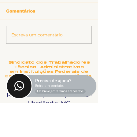
Comentários
Informe sobr
Escreva um comentário
Ligeirinho 541 | Julho
2026
Sindicato dos Trabalhadores
Técnico-Administrativos
em Instituições Federais de
Ensino Superior de Uberlândia.
Precisa de ajuda?
Fundado em 22 de Novembro
de 1990
Entre em contato.
Em breve, entraremos em contato.
Rua Salvador, 995 - Aparecida -
Uberlândia, MG