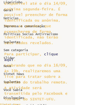
Ligeirinho
disponível até o dia 14/09, 
próxima segunda-feira. É 
Geral
possível preencher de forma 
Notícias
identificada ou anônima. 
Mesmo as pessoas que 
Imprensa e comunicação
preencherem de forma 
Politicas Socias Antirracismo
identificada, não terão 
Suplentes
seus dados revelados.
Sem categoria
Para participar, 
clique 
Slider
aqui
.
Lembrando que no dia 16/09, 
Nova
às 19h, realizaremos uma 
Sintet News
live para tratar sobre a 
Suplentes
questão do trabalho remoto. 
A atividade será 
Você Sabia
transmitida pelo Facebook e 
Divulgações
YouTube do SINTET-UFU.
Sintet News