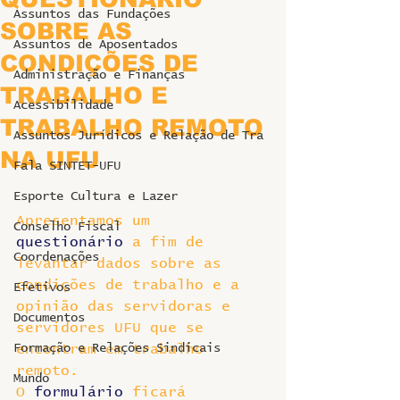
Assuntos das Fundações
SOBRE AS
Assuntos de Aposentados
CONDIÇÕES DE
Administração e Finanças
TRABALHO E
Acessibilidade
TRABALHO REMOTO
Assuntos Jurídicos e Relação de Tra
NA UFU
Fala SINTET-UFU
Esporte Cultura e Lazer
Apresentamos um 
Conselho Fiscal
questionário
 a fim de 
Coordenações
levantar dados sobre as 
condições de trabalho e a 
Efetivos
opinião das servidoras e 
Documentos
servidores UFU que se 
Formação e Relações Sindicais
encontram em trabalho 
remoto.
Mundo
O 
formulário 
ficará 