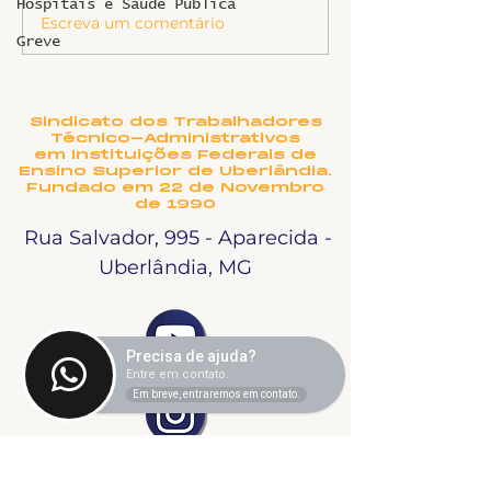
Informe sobr
Hospitais e Saúde Pública
Escreva um comentário
Ligeirinho 541 | Julho
Greve
2026
Sindicato dos Trabalhadores
Técnico-Administrativos
em Instituições Federais de
Ensino Superior de Uberlândia.
Fundado em 22 de Novembro
de 1990
Rua Salvador, 995 - Aparecida -
Uberlândia, MG
Precisa de ajuda?
Entre em contato.
Em breve, entraremos em contato.