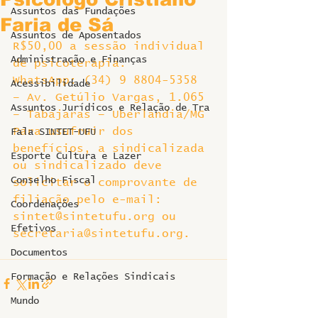
Assuntos das Fundações
Faria de Sá
Assuntos de Aposentados
R$50,00 a sessão individual 
Administração e Finanças
de psicoterapia.
WhatsApp: (34) 9 8804-5358 
Acessibilidade
– Av. Getúlio Vargas, 1.065 
Assuntos Jurídicos e Relação de Tra
– Tabajaras – Uberlândia/MG
Para usufruir dos 
Fala SINTET-UFU
benefícios, a sindicalizada 
Esporte Cultura e Lazer
ou sindicalizado deve 
Conselho Fiscal
solicitar o comprovante de 
filiação pelo e-mail: 
Coordenações
sintet@sintetufu.org ou 
Efetivos
secretaria@sintetufu.org.
Documentos
Formação e Relações Sindicais
Mundo