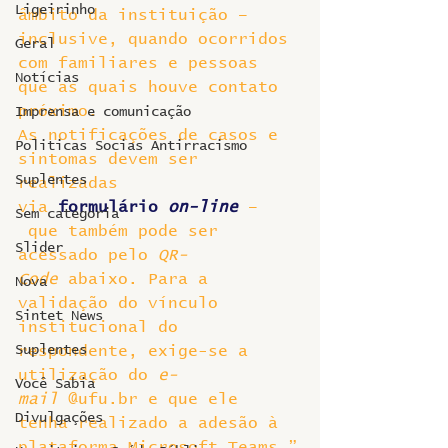
Ligeirinho
âmbito da instituição – 
inclusive, quando ocorridos 
Geral
com familiares e pessoas 
Notícias
que as quais houve contato 
próximo.
Imprensa e comunicação
As notificações de casos e 
Politicas Socias Antirracismo
sintomas devem ser 
Suplentes
realizadas 
via 
formulário 
on-line
 –
Sem categoria
 que também pode ser 
Slider
acessado pelo 
QR-
Code
 abaixo. Para a 
Nova
validação do vínculo 
Sintet News
institucional do 
Suplentes
respondente, exige-se a 
utilização do 
e-
Você Sabia
mail
 @ufu.br e que ele 
Divulgações
tenha realizado a adesão à 
plataforma Microsoft Teams.”