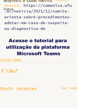
Hospitais e Saúde Pública
Acesse: 
https://comunica.ufu
Greve
.br/noticia/2021/12/comite-
orienta-sobre-procedimentos-
adotar-em-caso-de-suspeita-
ou-diagnostico-de
Acesse o tutorial para 
utilização da plataforma 
Microsoft Teams
Sintet News
Ver tudo
Posts recentes