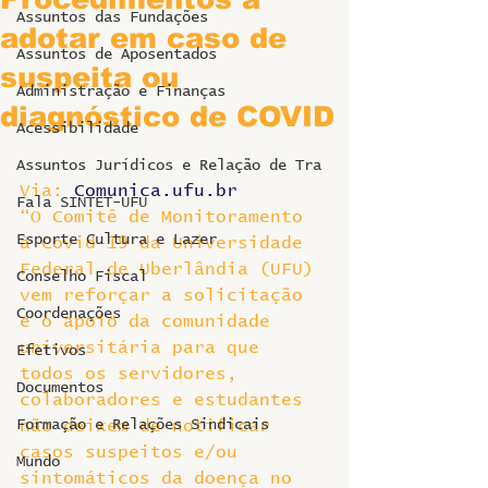
Assuntos das Fundações
adotar em caso de
Assuntos de Aposentados
suspeita ou
Administração e Finanças
diagnóstico de COVID
Acessibilidade
Assuntos Jurídicos e Relação de Tra
Via: 
Comunica.ufu.br
Fala SINTET-UFU
“O Comitê de Monitoramento 
Esporte Cultura e Lazer
à Covid-19 da Universidade 
Federal de Uberlândia (UFU) 
Conselho Fiscal
vem reforçar a solicitação 
Coordenações
e o apoio da comunidade 
universitária para que 
Efetivos
todos os servidores, 
Documentos
colaboradores e estudantes 
Formação e Relações Sindicais
não deixem de notificar 
casos suspeitos e/ou 
Mundo
sintomáticos da doença no 