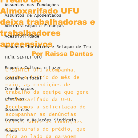
Assuntos das Fundações
Almoxarifado UFU
Assuntos de Aposentados
deixa trabalhadoras e
Administração e Finanças
trabalhadores
Acessibilidade
apreensivos
Assuntos Jurídicos e Relação de Tra
Por Raissa Dantas
Fala SINTET-UFU
Esporte Cultura e Lazer
O SINTET-UFU acompanha, 
desde o início do mês de 
Conselho Fiscal
maio, as condições de 
Coordenações
trabalho da equipe que gere 
Efetivos
o Almoxarifado da UFU. 
Recebemos a solicitação de 
Documentos
acompanhar as denúncias 
Formação e Relações Sindicais
feitas sobre as condições 
estruturais do prédio, que 
Mundo
fica ao lado da garagem 