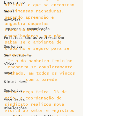
Ligeirinho
oficial, e que se encontram 
com imensas rachaduras, 
Geral
gerando apreensão e 
Notícias
angústia daquelas 
Imprensa e comunicação
trabalhadoras e 
trabalhadores, que não 
Politicas Socias Antirracismo
sabem se o ambiente de 
Suplentes
trabalho é seguro para se 
permanecer.
Sem categoria
Teto do banheiro feminino 
Slider
encontra-se completamente 
Nova
rachado, em todos os vincos 
com a parede
Sintet News
Suplentes
Nessa terça-feira, 15 de 
maio, a coordenação do 
Você Sabia
sindicato realizou nova 
Divulgações
visita ao setor e registrou 