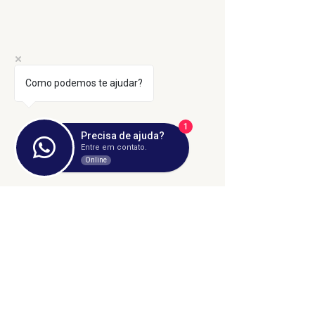
Como podemos te ajudar?
1
Precisa de ajuda?
Entre em contato.
Online
Comentários
Escreva um comentário
27º GRITO DOS
Abertura de
EXCLUÍDOS E
submissões 
EXCLUÍDAS –
artigos cientí
UBERLÂNDIA, VIDA
8º volume da