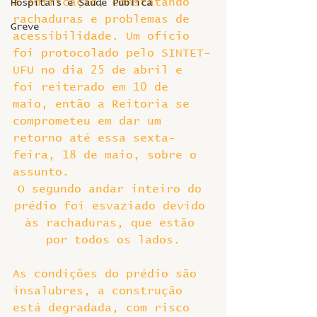
a edificação, constatando 
Hospitais e Saúde Pública
rachaduras e problemas de 
Greve
acessibilidade. Um ofício 
foi protocolado pelo SINTET-
UFU no dia 25 de abril e 
foi reiterado em 10 de 
maio, então a Reitoria se 
comprometeu em dar um 
retorno até essa sexta-
feira, 18 de maio, sobre o 
assunto.
O segundo andar inteiro do 
prédio foi esvaziado devido 
às rachaduras, que estão 
por todos os lados.
As condições do prédio são 
insalubres, a construção 
está degradada, com risco 