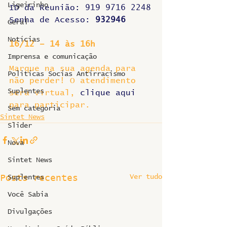
Ligeirinho
ID da Reunião: 919 9716 2248
Senha de Acesso: 
932946
Geral
Notícias
16/12 – 14 às 16h
Imprensa e comunicação
Marque na sua agenda para 
Politicas Socias Antirracismo
não perder! O atendimento 
Suplentes
será virtual, 
clique aqui
para participar.
Sem categoria
Sintet News
Slider
Nova
Sintet News
Ver tudo
Posts recentes
Suplentes
Você Sabia
Divulgações