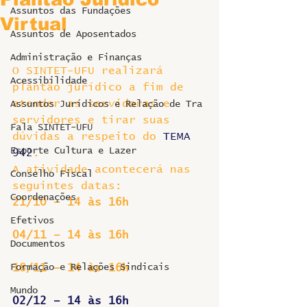
Assuntos das Fundações
Virtual
Assuntos de Aposentados
Administração e Finanças
O SINTET-UFU realizará 
Acessibilidade
plantão jurídico a fim de 
atender as servidoras e 
Assuntos Jurídicos e Relação de Tra
servidores e tirar suas 
Fala SINTET-UFU
dúvidas a respeito do 
TEMA 
Esporte Cultura e Lazer
942
.
A atividade acontecerá nas 
Conselho Fiscal
seguintes datas:
Coordenações
21/10 – 14 às 16h
Efetivos
04/11 – 14 às 16h
Documentos
Formação e Relações Sindicais
18/11 – 14 às 16h
Mundo
02/12 – 14 às 16h