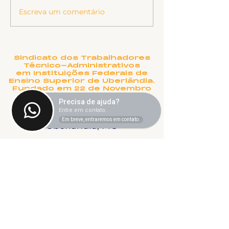
Escreva um comentário
Insalubridade para
Conquistas d
aposentadoria
para Aposent
especial e abono de
TAE
permanência
Sindicato dos Trabalhadores
Técnico-Administrativos
em Instituições Federais de
Ensino Superior de Uberlândia.
Fundado em 22 de Novembro
de 1990
Precisa de ajuda?
Rua Salvador, 995 - Aparecida -
Entre em contato.
Em breve, entraremos em contato.
Uberlândia, MG