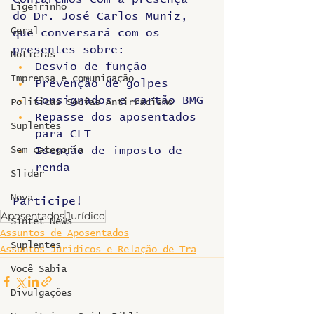
Ligeirinho
do Dr. José Carlos Muniz, 
Geral
que conversará com os 
presentes sobre: 
Notícias
Desvio de função
Imprensa e comunicação
Prevenção de golpes
Consignados e cartão BMG
Politicas Socias Antirracismo
Repasse dos aposentados 
Suplentes
para CLT
Sem categoria
Isenção de imposto de 
renda
Slider
Nova
Participe!
Aposentados
Jurídico
Sintet News
Assuntos de Aposentados
Suplentes
Assuntos Jurídicos e Relação de Tra
Você Sabia
Divulgações