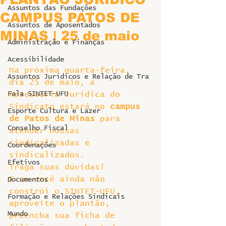
Assuntos das Fundações
CAMPUS PATOS DE
Assuntos de Aposentados
MINAS | 25 de maio
Administração e Finanças
Acessibilidade
Na próxima quarta-feira, 
Assuntos Jurídicos e Relação de Tra
dia 25 de maio, a 
Fala SINTET-UFU
Assessoria Jurídica do 
Sindicato estará no 
campus 
Esporte Cultura e Lazer
de Patos de Minas
 para 
Conselho Fiscal
atender nossas 
sindicalizadas e 
Coordenações
sindicalizados.
Efetivos
Traga suas dúvidas!
E se você ainda não 
Documentos
constrói o SINTET-UFU, 
Formação e Relações Sindicais
aproveite o plantão, 
Mundo
preencha sua ficha de 