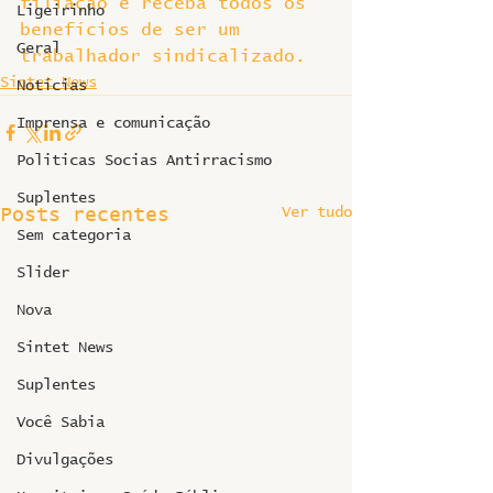
filiação e receba todos os 
Ligeirinho
benefícios de ser um 
Geral
trabalhador sindicalizado.
Sintet News
Notícias
Imprensa e comunicação
Politicas Socias Antirracismo
Suplentes
Ver tudo
Posts recentes
Sem categoria
Slider
Nova
Sintet News
Suplentes
Você Sabia
Divulgações