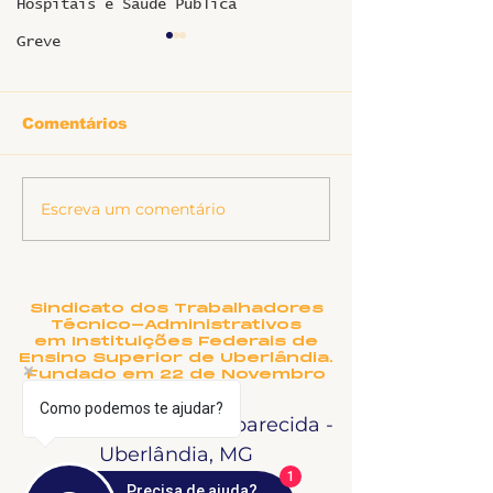
Hospitais e Saúde Pública
Greve
Comentários
Escreva um comentário
SINTET-UFU dá as
O TEATRO
boas-vindas aos
MUNICIPAL D
novos TAEs e
UBERLÂNDIA
docentes da UFU
PRECISA DE
NOME?
Sindicato dos Trabalhadores
Técnico-Administrativos
em Instituições Federais de
Ensino Superior de Uberlândia.
Fundado em 22 de Novembro
de 1990
Como podemos te ajudar?
Rua Salvador, 995 - Aparecida -
Uberlândia, MG
1
Precisa de ajuda?