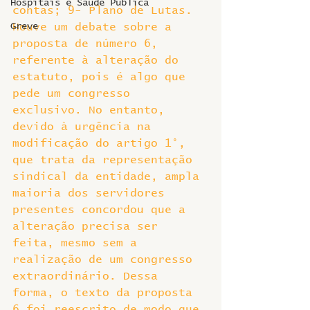
Hospitais e Saúde Pública
contas; 9- Plano de Lutas.
Greve
Houve um debate sobre a 
proposta de número 6, 
referente à alteração do 
estatuto, pois é algo que 
pede um congresso 
exclusivo. No entanto, 
devido à urgência na 
modificação do artigo 1°, 
que trata da representação 
sindical da entidade, ampla 
maioria dos servidores 
presentes concordou que a 
alteração precisa ser 
feita, mesmo sem a 
realização de um congresso 
extraordinário. Dessa 
forma, o texto da proposta 
6 foi reescrito de modo que 