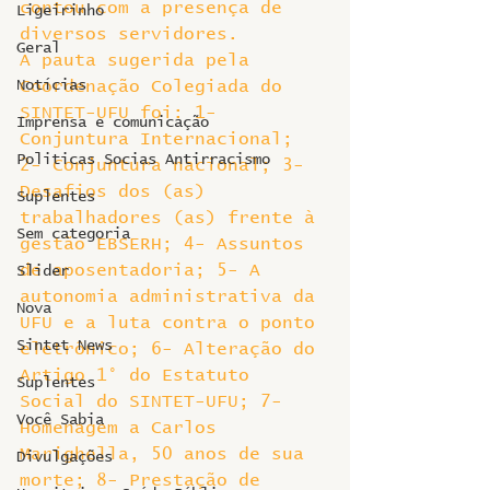
contou com a presença de 
Ligeirinho
diversos servidores.
Geral
A pauta sugerida pela 
Notícias
Coordenação Colegiada do 
SINTET-UFU foi: 1- 
Imprensa e comunicação
Conjuntura Internacional; 
Politicas Socias Antirracismo
2- Conjuntura nacional; 3- 
Desafios dos (as) 
Suplentes
trabalhadores (as) frente à 
Sem categoria
gestão EBSERH; 4- Assuntos 
de aposentadoria; 5- A 
Slider
autonomia administrativa da 
Nova
UFU e a luta contra o ponto 
Sintet News
eletrônico; 6- Alteração do 
Artigo 1° do Estatuto 
Suplentes
Social do SINTET-UFU; 7- 
Você Sabia
Homenagem a Carlos 
Marighella, 50 anos de sua 
Divulgações
morte; 8- Prestação de 