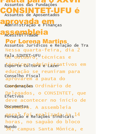
Assuntos das Fundações
CONSINTET-UFU é
Assuntos de Aposentados
aprovada em
Administração e Finanças
assembleia
Acessibilidade
Por Lorena Martins
Assuntos Jurídicos e Relação de Tra
Nessa quarta-feira, dia 2 
Fala SINTET-UFU
de outubro, técnicas e 
técnicos administrativos em 
Esporte Cultura e Lazer
educação se reuniram para 
Conselho Fiscal
aprovarem a pauta do 
Congresso Ordinário de 
Coordenações
Delegados, o CONSINTET, que 
Efetivos
deve acontecer no início de 
Documentos
dezembro. A assembleia 
geral foi realizada às 14 
Formação e Relações Sindicais
horas, no saguão do bloco 
Mundo
5R, campus Santa Mônica, e 