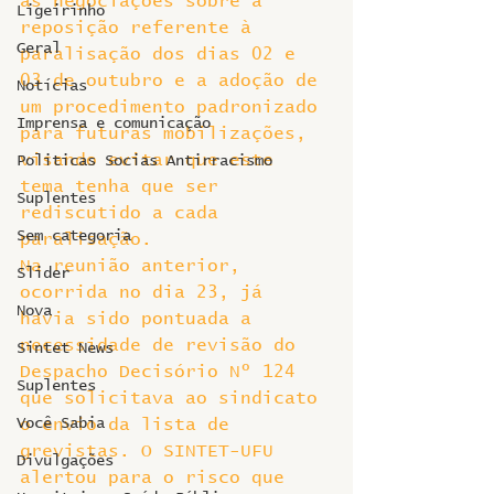
às negociações sobre a 
Ligeirinho
reposição referente à 
Geral
paralisação dos dias 02 e 
03 de outubro e a adoção de 
Notícias
um procedimento padronizado 
Imprensa e comunicação
para futuras mobilizações, 
visando evitar que este 
Politicas Socias Antirracismo
tema tenha que ser 
Suplentes
rediscutido a cada 
Sem categoria
paralisação.
Na reunião anterior, 
Slider
ocorrida no dia 23, já 
Nova
havia sido pontuada a 
necessidade de revisão do 
Sintet News
Despacho Decisório Nº 124 
Suplentes
que solicitava ao sindicato 
Você Sabia
o envio da lista de 
grevistas. O SINTET-UFU 
Divulgações
alertou para o risco que 