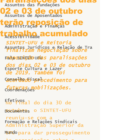
Assuntos das Fundações
02 e 03 de outubro
Assuntos de Aposentados
terão reposição de
Administração e Finanças
trabalho acumulado
Acessibilidade
SINTET-UFU e Reitoria 
Assuntos Jurídicos e Relação de Tra
finalizam negociação sobre 
reposição das paralisações 
Fala SINTET-UFU
dos dias 02 e 03 de outubro 
Esporte Cultura e Lazer
de 2019. Também foi 
Conselho Fiscal
acordado procedimento para 
futuras mobilizações.
Coordenações
Efetivos
No final do dia 30 de 
outubro, o SINTET-UFU 
Documentos
reuniu-se com a 
Formação e Relações Sindicais
Administração Superior da 
Mundo
UFU para dar prosseguimento 