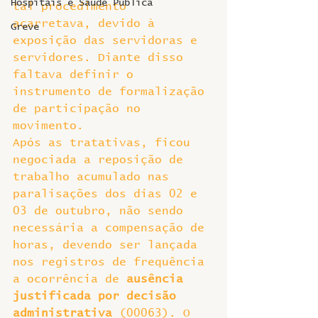
Hospitais e Saúde Pública
tal procedimento 
acarretava, devido à 
Greve
exposição das servidoras e 
servidores. Diante disso 
faltava definir o 
instrumento de formalização 
de participação no 
movimento.
Após as tratativas, ficou 
negociada a reposição de 
trabalho acumulado nas 
paralisações dos dias 02 e 
03 de outubro, não sendo 
necessária a compensação de 
horas, devendo ser lançada 
nos registros de frequência 
a ocorrência de 
ausência 
justificada por decisão 
administrativa
 (00063). O 