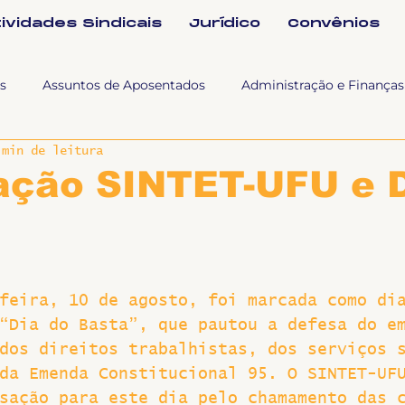
tividades Sindicais
Jurídico
Convênios
s
Assuntos de Aposentados
Administração e Finanças
 min de leitura
 Tra
Fala SINTET-UFU
Esporte Cultura e Lazer
Con
ação SINTET-UFU e D
Documentos
Formação e Relações Sindicais
Mundo
feira, 10 de agosto, foi marcada como di
sa e comunicação
Politicas Socias Antirracismo
Suple
“Dia do Basta”, que pautou a defesa do e
dos direitos trabalhistas, dos serviços 
Nova
Sintet News
Suplentes
Você Sabia
Div
da Emenda Constitucional 95. O SINTET-UF
sação para este dia pelo chamamento das 