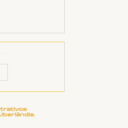
EATRO MUNICIPAL
UBERLÂNDIA
CISA DE OUTRO
ME?
trativos
Uberlândia.