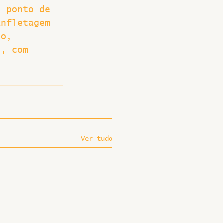
o ponto de 
anfletagem 
ço, 
o, com 
Ver tudo