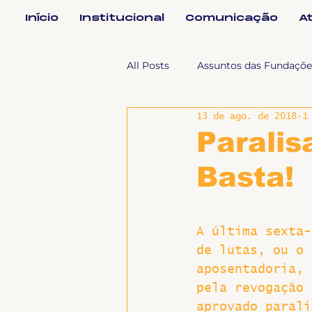
Início
Institucional
Comunicação
A
All Posts
Assuntos das Fundaçõe
13 de ago. de 2018
1
Assuntos Jurídicos e Relação de
Paralis
Basta!
Coordenações
Efetivos
A última sexta-
Geral
Notícias
Impren
de lutas, ou o 
aposentadoria, 
Sem categoria
Slider
pela revogação 
aprovado parali