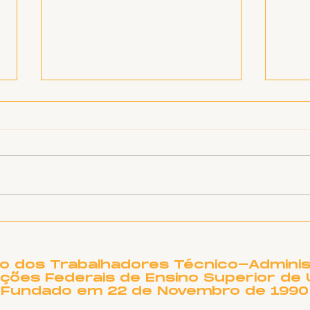
SINTET-UFU dá as boas-
O T
vindas aos novos TAEs
DE 
e docentes da UFU
PRE
NO
to dos Trabalhadores Técnico-Adminis
ições Federais de Ensino Superior de 
Fundado em 22 de Novembro de 1990