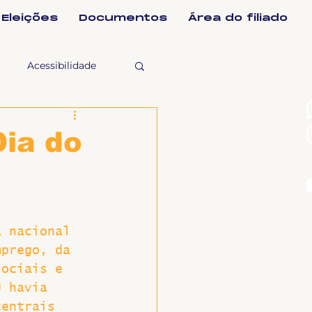
Eleições
Documentos
Área do filiado
Acessibilidade
selho Fiscal
ia do
Ligeirinho
a nacional 
ntes
mprego, da 
sociais e 
ulgações
U havia 
centrais 