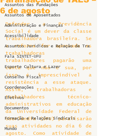
Assuntos das Fundações
6 de agosto
Assuntos de Aposentados
Defender a Previdência 
Administração e Finanças
Social é um dever da classe 
Acessibilidade
trabalhadora brasileira. Se 
a reforma for aprovada as 
Assuntos Jurídicos e Relação de Tra
trabalhadoras e 
Fala SINTET-UFU
trabalhadores pagarão uma 
Esporte Cultura e Lazer
conta que não é sua, por 
isso é imprescindível a 
Conselho Fiscal
resistência a esse ataque. 
Coordenações
Assim, trabalhadoras e 
trabalhadores técnico-
Efetivos
administrativos em educação 
Documentos
da Universidade Federal de 
Formação e Relações Sindicais
Uberlândia (UFU) paralisarão 
suas atividades no dia 6 de 
Mundo
agosto. Como atividade de 