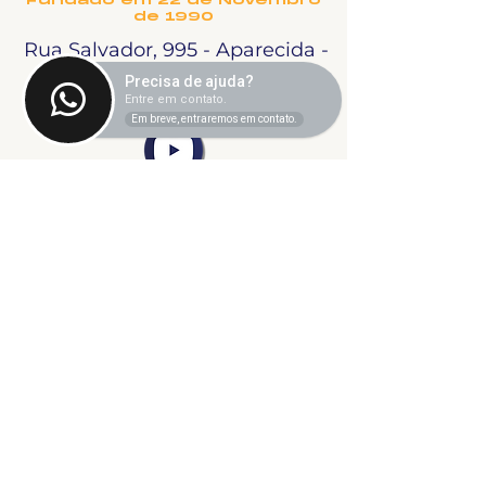
Fundado em 22 de Novembro
de 1990
Rua Salvador, 995 - Aparecida -
Uberlândia, MG
Precisa de ajuda?
Entre em contato.
Em breve, entraremos em contato.
©2024 fresta coletiva