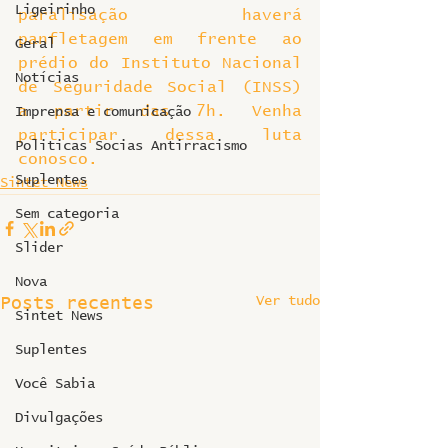
Ligeirinho
paralisação haverá 
panfletagem em frente ao 
Geral
prédio do Instituto Nacional 
Notícias
de Seguridade Social (INSS) 
a partir das 7h. Venha 
Imprensa e comunicação
participar dessa luta 
Politicas Socias Antirracismo
conosco.
Suplentes
Sintet News
Sem categoria
Slider
Nova
Ver tudo
Posts recentes
Sintet News
Suplentes
Você Sabia
Divulgações