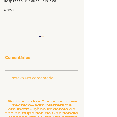
Hospitais e Saúde Pública
Greve
Comentários
Informe sobr
Escreva um comentário
Ligeirinho 541 | Julho
2026
Sindicato dos Trabalhadores
Técnico-Administrativos
em Instituições Federais de
Ensino Superior de Uberlândia.