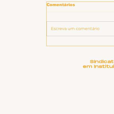
Comentários
Escreva um comentário
SINTET-UFU promove
atividade "Prevenção e
enfrentamento ao
assédio e discriminação
Sindica
na UFU: uma política
em Institu
pela construção de
ambientes seguros,
respeitosos e
inclusivos"