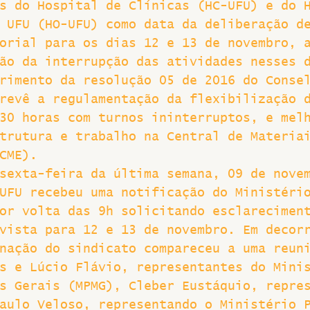
s do Hospital de Clínicas (HC-UFU) e do 
 UFU (HO-UFU) como data da deliberação d
Greve
orial para os dias 12 e 13 de novembro, 
ão da interrupção das atividades nesses 
rimento da resolução 05 de 2016 do Conse
revê a regulamentação da flexibilização 
30 horas com turnos ininterruptos, e mel
trutura e trabalho na Central de Materia
CME).
sexta-feira da última semana, 09 de nove
UFU recebeu uma notificação do Ministéri
or volta das 9h solicitando esclarecimen
vista para 12 e 13 de novembro. Em decor
nação do sindicato compareceu a uma reun
s e Lúcio Flávio, representantes do Mini
s Gerais (MPMG), Cleber Eustáquio, repre
aulo Veloso, representando o Ministério 