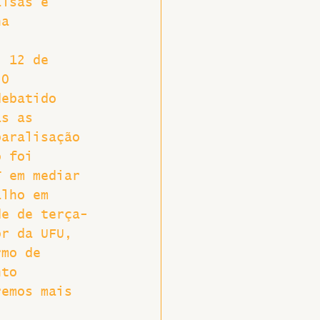
alsas e 
na 
, 12 de 
50 
debatido 
as as 
paralisação 
o foi 
T em mediar 
alho em 
de de terça-
or da UFU, 
rmo de 
nto 
remos mais 