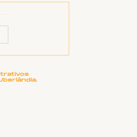
orme sobre RSC
trativos
Uberlândia.