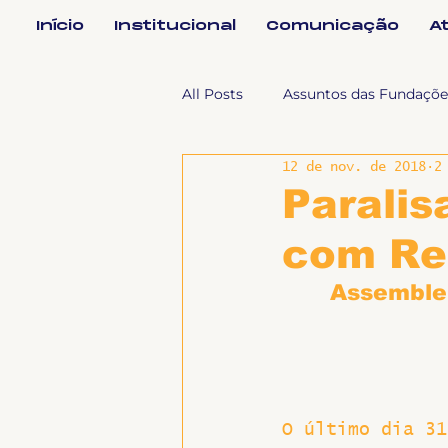
Início
Institucional
Comunicação
A
All Posts
Assuntos das Fundaçõe
12 de nov. de 2018
2
Assuntos Jurídicos e Relação de
Paralis
com Re
Coordenações
Efetivos
Assemblei
Geral
Notícias
Impren
Sem categoria
Slider
O último dia 31