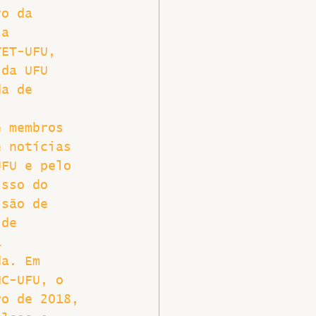
vo da 
 a 
TET-UFU, 
 da UFU 
da de 
e membros 
e notícias 
UFU e pelo 
isso do 
isão de 
 de 
a 
da. Em 
HC-UFU, o 
ro de 2018, 