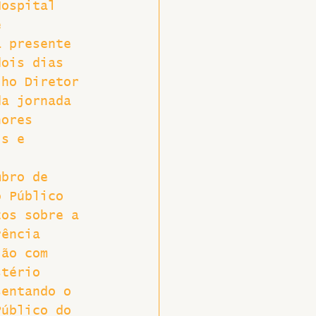
Hospital 
e 
a presente 
dois dias 
lho Diretor 
da jornada 
hores 
is e 
mbro de 
o Público 
tos sobre a 
rência 
ião com 
stério 
sentando o 
Público do 