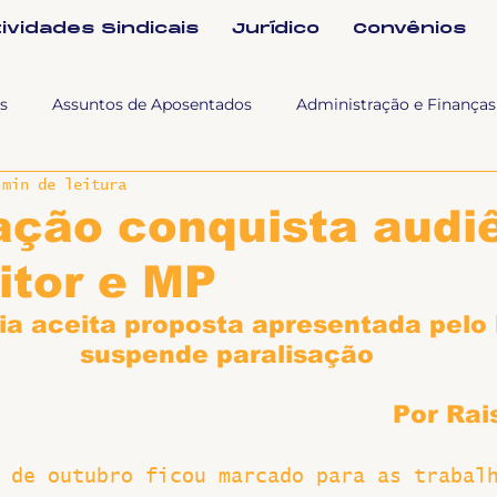
tividades Sindicais
Jurídico
Convênios
s
Assuntos de Aposentados
Administração e Finanças
 min de leitura
 Tra
Fala SINTET-UFU
Esporte Cultura e Lazer
Con
ação conquista audi
itor e MP
Documentos
Formação e Relações Sindicais
Mundo
a aceita proposta apresentada pelo
suspende paralisação
sa e comunicação
Politicas Socias Antirracismo
Suple
Por Rai
Nova
Sintet News
Suplentes
Você Sabia
Div
 de outubro ficou marcado para as trabal