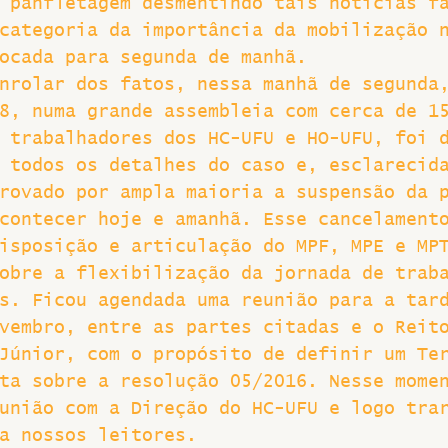
 panfletagem desmentindo tais notícias f
categoria da importância da mobilização 
ocada para segunda de manhã.
nrolar dos fatos, nessa manhã de segunda
8, numa grande assembleia com cerca de 1
 trabalhadores dos HC-UFU e HO-UFU, foi 
 todos os detalhes do caso e, esclarecid
rovado por ampla maioria a suspensão da 
contecer hoje e amanhã. Esse cancelament
isposição e articulação do MPF, MPE e MP
obre a flexibilização da jornada de trab
s. Ficou agendada uma reunião para a tar
vembro, entre as partes citadas e o Reit
Júnior, com o propósito de definir um Te
ta sobre a resolução 05/2016. Nesse mome
união com a Direção do HC-UFU e logo tra
a nossos leitores.