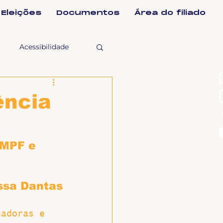
Eleições
Documentos
Área do filiado
Acessibilidade
selho Fiscal
ência
Ligeirinho
 MPF e 
ntes
ssa Dantas
ulgações
hadoras e 