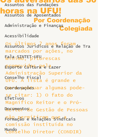
Assuntos das Fundações
horas na UFU!
Assuntos de Aposentados
Por Coordenação 
Administração e Finanças
Colegiada
Acessibilidade
Os últimos 2 anos foram 
Assuntos Jurídicos e Relação de Tra
marcados por ações, no 
Fala SINTET-UFU
mínimo, pitorescas 
promovidas pela 
Esporte Cultura e Lazer
Administração Superior da 
Conselho Fiscal
UFU. A lista é grande e 
para pontuar algumas pode-
Coordenações
se citar: 1) O fato do 
Efetivos
Magnífico Reitor e o Pró-
Documentos
Reitor de Gestão de Pessoas 
não permitirem que a 
Formação e Relações Sindicais
comissão instituída no 
Mundo
Conselho Diretor (CONDIR) 