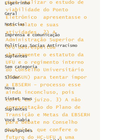
para realizar o estudo de 
Ligeirinho
viabilidade do Ponto 
Geral
Eletrônico  apresentasse o 
Notícias
seu relato e suas 
atividades. 2) A 
Imprensa e comunicação
Administração Superior da 
Politicas Socias Antirracismo
UFU desrespeitou 
abertamente o estatuto da 
Suplentes
UFU e o regimento interno 
Sem categoria
do Conselho Universitário 
(CONSUN) para tentar impor 
Slider
a EBSERH – processo esse 
Nova
ainda inconcluso, pois 
Sintet News
corre em juízo. 3) A não 
apresentação do Plano de 
Suplentes
Transição e Metas da EBSERH 
Você Sabia
para debate no Conselho 
Superior, que confere o 
Divulgações
futuro do HC-UFU a uma 