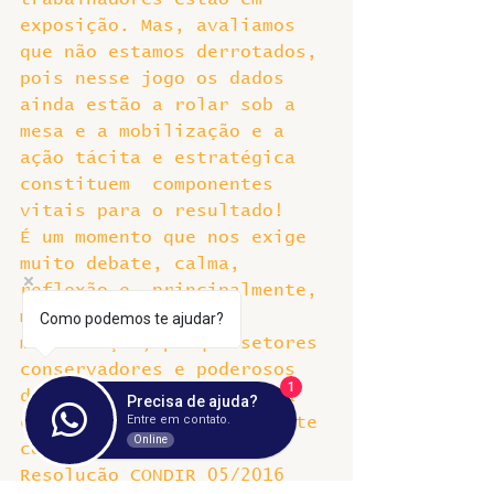
exposição. Mas, avaliamos 
que não estamos derrotados, 
pois nesse jogo os dados 
ainda estão a rolar sob a 
mesa e a mobilização e a 
ação tácita e estratégica 
constituem  componentes 
vitais para o resultado!
É um momento que nos exige 
muito debate, calma, 
reflexão e, principalmente, 
manutenção de nossa 
Como podemos te ajudar?
mobilização, porque setores 
conservadores e poderosos 
1
de nossa instituição e da 
Precisa de ajuda?
Entre em contato.
cidade atuam explicitamente 
Online
contra a efetivação da 
Resolução CONDIR 05/2016 