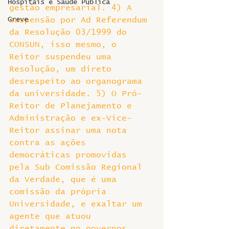
Hospitais e Saúde Pública
gestão empresarial. 4) A 
Greve
suspensão por Ad Referendum 
da Resolução 03/1999 do 
CONSUN, isso mesmo, o 
Reitor suspendeu uma 
Resolução, um direto 
desrespeito ao organograma 
da universidade. 5) O Pró-
Reitor de Planejamento e 
Administração e ex-Vice-
Reitor assinar uma nota 
contra as ações 
democráticas promovidas 
pela Sub Comissão Regional 
da Verdade, que é uma 
comissão da própria 
Universidade, e exaltar um 
agente que atuou 
diretamente no governos 