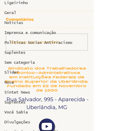
Ligeirinho
Geral
Comentários
Notícias
Imprensa e comunicação
Escreva um comentário
GT do MEC divulga
Ofício e reun
Politicas Socias Antirracismo
proposta de
a PROGEP so
Suplentes
regulamentação do
Plano de Carr
RSC para TAEs:
dos TAE’s
Sem categoria
conquista simbólica
Sindicato dos Trabalhadores
da luta coletiva
Slider
Técnico-Administrativos
em Instituições Federais de
Ensino Superior de Uberlândia.
Nova
Fundado em 22 de Novembro
de 1990
Sintet News
Rua Salvador, 995 - Aparecida -
Suplentes
Uberlândia, MG
Você Sabia
Divulgações